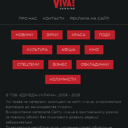
ПРО НАС
КОНТАКТИ
РЕКЛАМА НА САЙТІ
НОВИНИ
ЗІРКИ
КРАСА
ПОДІЇ
КУЛЬТУРА
АФІША
КІНО
СПЕЦТЕМИ
БІЗНЕС
ОБКЛАДИНКИ
КОЛУМНІСТИ
© ТОВ «ЕДІМЕДІА-УКРАЇНА», 2008 - 2026
Усі права на матеріали, розміщені на сайті viva.ua, охороняються
відповідно до законодавства України.
Використання матеріалів Сайту viva.ua в оригінальному розмірі
(в повному обсязі) без письмового дозволу редакції
забороняється.
Дозволяється републікація та цитування статей обсягом не