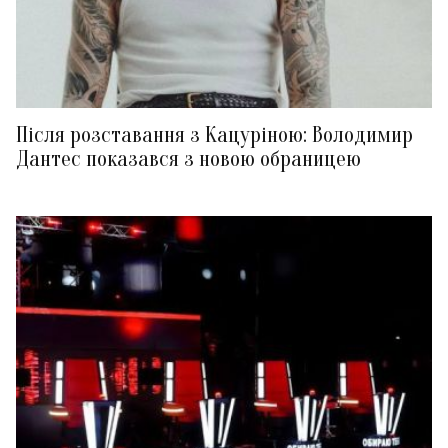
Після розставання з Кацуріною: Володимир
Дантес показався з новою обраницею