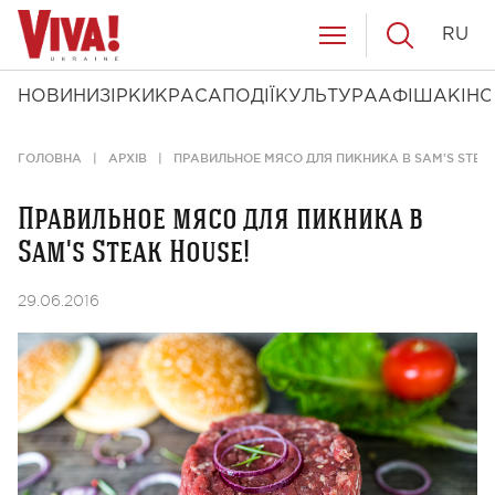
RU
НОВИНИ
ЗІРКИ
КРАСА
ПОДІЇ
КУЛЬТУРА
АФІША
КІНО
ГОЛОВНА
АРХІВ
ПРАВИЛЬНОЕ МЯСО ДЛЯ ПИКНИКА В SAM'S STEAK
Правильное мясо для пикника в
Sam's Steak House!
29.06.2016