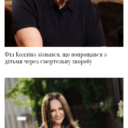
Філ Коллінз зізнався, що попрощався з
дітьми через смертельну хворобу