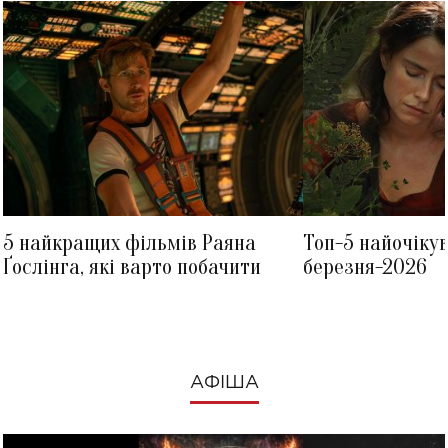
5 найкращих фільмів Раяна
Топ-5 найочіку
Ґослінга, які варто побачити
березня-2026
АФІША