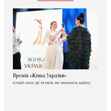
Премія «Жінка України»
Історії сили, дії та мрій, які змінюють країну.