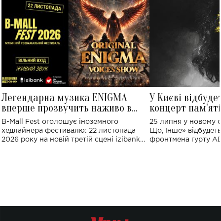
Легендарна музика ENIGMA
У Києві відбуде
вперше прозвучить наживо в
концерт пам'ят
Україні: де відбудеться концерт
Клименка: понад
B-Mall Fest оголошує іноземного
25 липня у новому o
виконають пісн
хедлайнера фестивалю: 22 листопада
Що, Інше» відбудеть
2026 року на новій третій сцені izibank
фронтмена гурту A
stage відбудеться українська прем'єра
Клименка. Це буде 
ENIGMA VOICES' ORIGINAL LIVE SHOW.
вечір, присвячений 
творчість стала си
справжньої любові д