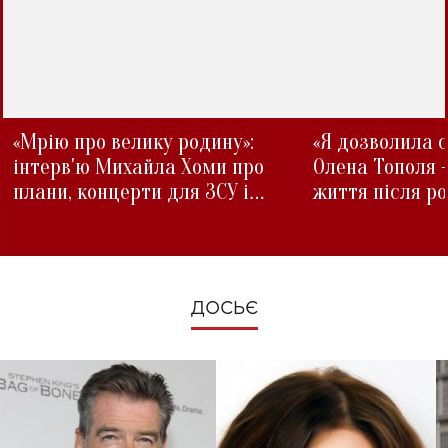
«Мрію про велику родину»:
«Я дозволила с
інтерв'ю Михайла Хоми про
Олена Тополя 
плани, концерти для ЗСУ і
життя після р
зміни під час війни
ДОСЬЄ