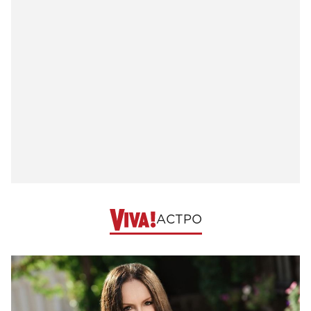
АСТРО