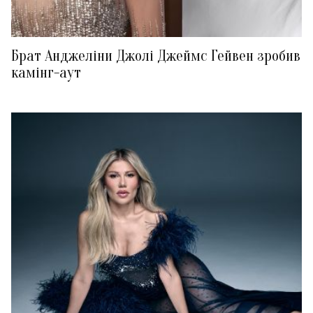
Брат Анджеліни Джолі Джеймс Гейвен зробив
камінг-аут