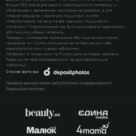
більше 250 знаків для одного інформаційного матеріалу, з
обов'язковим зазначенням посилання на джерело, а для
Інтернет-ресурсів – пряме для пошукових систем
гіперпосилання, не закрите від індексації пошуковими
системами. Гіперпосилання має бути розміщене в підзаголовку
або першому абзаці матеріалу.
Передрук, копіювання, відтворення або інше використання
матеріалів, які містять посилання на rexfeatures.com або
depositphotos.com, суворо заборонені.
Матеріали із позначками
!
та
P
розміщені на правах реклами.
Редакція не несе відповідальності за достовірність цієї
інформації.
Стокові фото від:
Правила використання сайту
Політика конфіденційності
Редакційна політика