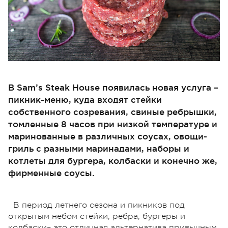
В Sam’s Steak House появилась новая услуга –
пикник-меню, куда входят стейки
собственного созревания, свиные ребрышки,
томленные 8 часов при низкой температуре и
маринованные в различных соусах, овощи-
гриль с разными маринадами, наборы и
котлеты для бургера, колбаски и конечно же,
фирменные соусы.
В период летнего сезона и пикников под
открытым небом стейки, ребра, бургеры и
колбаски– это отличная альтернатива привычным