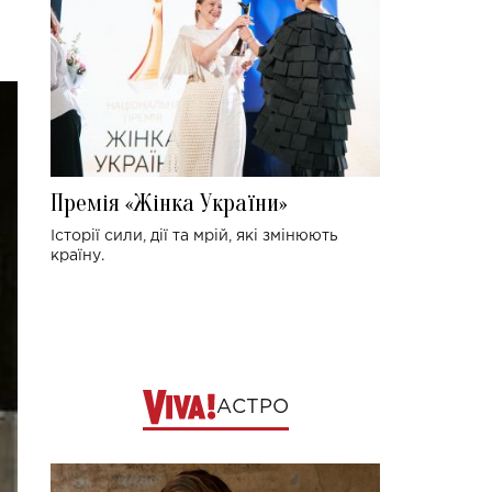
Премія «Жінка України»
Історії сили, дії та мрій, які змінюють
країну.
АСТРО