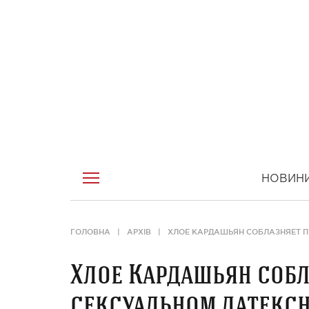
НОВИН
ГОЛОВНА
АРХІВ
ХЛОЕ КАРДАШЬЯН СОБЛАЗНЯЕТ П
Хлое Кардашьян собл
сексуальном латекс