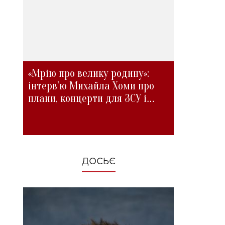
«Мрію про велику родину»:
інтерв'ю Михайла Хоми про
плани, концерти для ЗСУ і
зміни під час війни
ДОСЬЄ