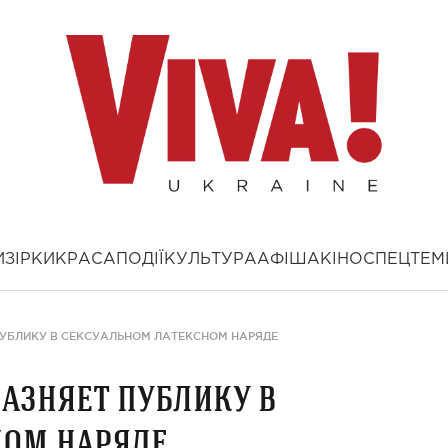
И
ЗІРКИ
КРАСА
ПОДІЇ
КУЛЬТУРА
АФІША
КІНО
СПЕЦТЕМ
УБЛИКУ В СЕКСУАЛЬНОМ ЛАТЕКСНОМ НАРЯДЕ
азняет публику в
ном наряде