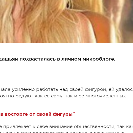
ашьян похвасталась в личном микроблоге.
ачала усиленно работать над своей фигурой, ей удалос
оятно радуют как ее саму, так и ее многочисленных
 в восторге от своей фигуры"
ое привлекает к себе внимание общественности, так ка
 и удачно подчеркивает его с помощью сексуальных