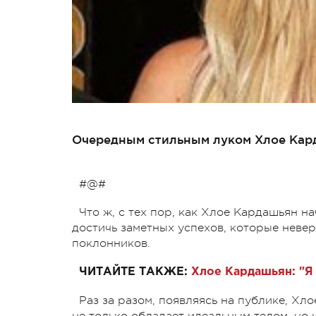
Очередным стильным луком Хлое Кард
#@#
Что ж, с тех пор, как Хлое Кардашьян н
достичь заметных успехов, которые невер
поклонников.
ЧИТАЙТЕ ТАКЖЕ:
Хлое Кардашьян: "Я
Раз за разом, появляясь на публике, Хл
не только обладает идеальным телом, но