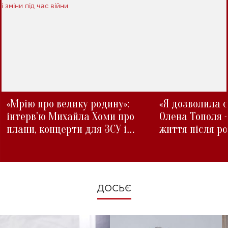
«Мрію про велику родину»:
«Я дозволила с
інтерв'ю Михайла Хоми про
Олена Тополя 
плани, концерти для ЗСУ і
життя після р
зміни під час війни
ДОСЬЄ