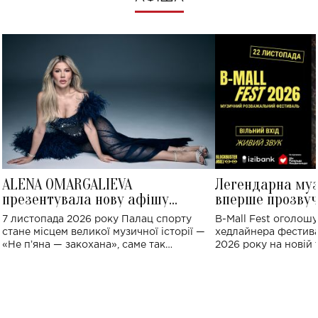
ALENA OMARGALIEVA
Легендарна му
презентувала нову афішу
вперше прозвуч
великого концерту в Палаці
Україні: де від
7 листопада 2026 року Палац спорту
B-Mall Fest оголош
спорту
стане місцем великої музичної історії —
хедлайнера фестива
«Не пʼяна — закохана», саме так
2026 року на новій т
символічно названо майбутній концерт
stage відбудеться у
ALENA OMARGALIEVA.
ENIGMA VOICES' OR