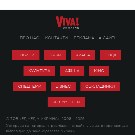
ПРО НАС
КОНТАКТИ
РЕКЛАМА НА САЙТІ
НОВИНИ
ЗІРКИ
КРАСА
ПОДІЇ
КУЛЬТУРА
АФІША
КІНО
СПЕЦТЕМИ
БІЗНЕС
ОБКЛАДИНКИ
КОЛУМНІСТИ
© ТОВ «ЕДІМЕДІА-УКРАЇНА», 2008 - 2026
Усі права на матеріали, розміщені на сайті viva.ua, охороняються
відповідно до законодавства України.