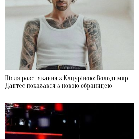
Після розставання з Кацуріною: Володимир
Дантес показався з новою обраницею