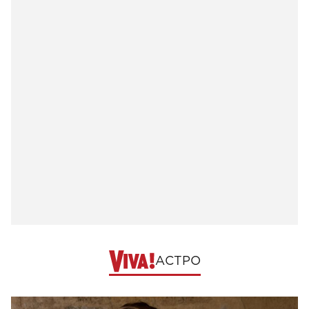
АСТРО