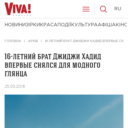
RU
НОВИНИ
ЗІРКИ
КРАСА
ПОДІЇ
КУЛЬТУРА
АФІША
КІНО
ГОЛОВНА
АРХІВ
16-ЛЕТНИЙ БРАТ ДЖИДЖИ ХАДИД ВПЕРВЫЕ СНЯ
16-летний брат Джиджи Хадид
впервые снялся для модного
глянца
25.05.2016