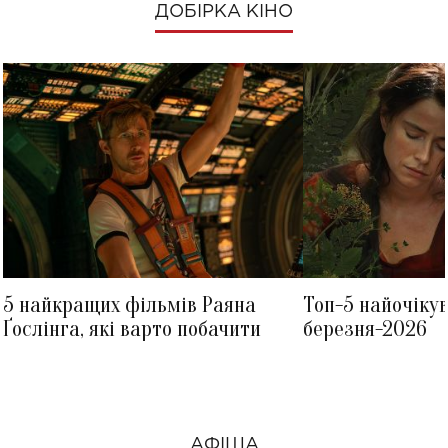
ДОБІРКА КІНО
5 найкращих фільмів Раяна
Топ-5 найочіку
Ґослінга, які варто побачити
березня-2026
АФІША