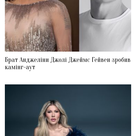
Брат Анджеліни Джолі Джеймс Гейвен зробив
камінг-аут