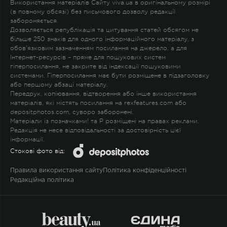
Використання матеріалів Сайту viva.ua в оригінальному розмірі
(в повному обсязі) без письмового дозволу редакції
забороняється.
Дозволяється републікація та цитування статей обсягом не
більше 250 знаків для одного інформаційного матеріалу, з
обов'язковим зазначенням посилання на джерело, а для
Інтернет-ресурсів – пряме для пошукових систем
гіперпосилання, не закрите від індексації пошуковими
системами. Гіперпосилання має бути розміщене в підзаголовку
або першому абзаці матеріалу.
Передрук, копіювання, відтворення або інше використання
матеріалів, які містять посилання на rexfeatures.com або
depositphotos.com, суворо заборонені.
Матеріали із позначками
!
та
P
розміщені на правах реклами.
Редакція не несе відповідальності за достовірність цієї
інформації.
Стокові фото від:
Правила використання сайту
Політика конфіденційності
Редакційна політика