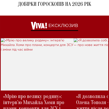
ДОБІРКИ ГОРОСКОПІВ НА 2026 РІК
ЕКСКЛЮЗИВ
«Мрію про велику родину»:
«Я дозволила с
інтерв'ю Михайла Хоми про
Олена Тополя 
плани, концерти для ЗСУ і
життя після р