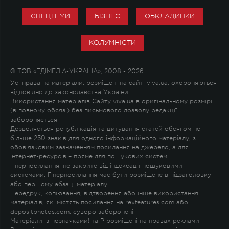
СПЕЦТЕМИ
БІЗНЕС
ОБКЛАДИНКИ
КОЛУМНІСТИ
© ТОВ «ЕДІМЕДІА-УКРАЇНА», 2008 - 2026
Усі права на матеріали, розміщені на сайті viva.ua, охороняються
відповідно до законодавства України.
Використання матеріалів Сайту viva.ua в оригінальному розмірі
(в повному обсязі) без письмового дозволу редакції
забороняється.
Дозволяється републікація та цитування статей обсягом не
більше 250 знаків для одного інформаційного матеріалу, з
обов'язковим зазначенням посилання на джерело, а для
Інтернет-ресурсів – пряме для пошукових систем
гіперпосилання, не закрите від індексації пошуковими
системами. Гіперпосилання має бути розміщене в підзаголовку
або першому абзаці матеріалу.
Передрук, копіювання, відтворення або інше використання
матеріалів, які містять посилання на rexfeatures.com або
depositphotos.com, суворо заборонені.
Матеріали із позначками
!
та
P
розміщені на правах реклами.