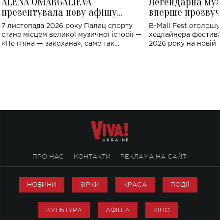
ALENA OMARGALIEVA
Легендарна му
презентувала нову афішу
вперше прозвуч
великого концерту в Палаці
Україні: де від
7 листопада 2026 року Палац спорту
B-Mall Fest оголош
спорту
стане місцем великої музичної історії —
хедлайнера фестива
«Не пʼяна — закохана», саме так
2026 року на новій т
символічно названо майбутній концерт
stage відбудеться у
ALENA OMARGALIEVA.
ENIGMA VOICES' OR
ПРО НАС
КОНТАКТИ
РЕКЛАМА НА САЙТІ
НОВИНИ
ЗІРКИ
КРАСА
ПОДІЇ
КУЛЬТУРА
АФІША
КІНО