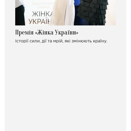
Премія «Жінка України»
Історії сили, дії та мрій, які змінюють країну.