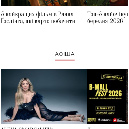
5 найкращих фільмів Раяна
Топ-5 найочіку
Ґослінга, які варто побачити
березня-2026
АФІША