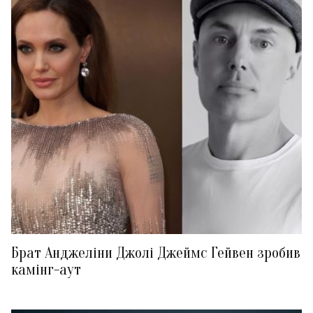
Брат Анджеліни Джолі Джеймс Гейвен зробив
камінг-аут