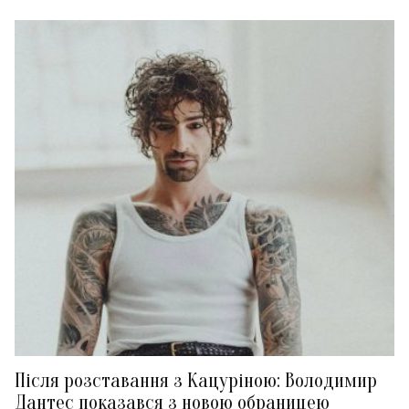
Після розставання з Кацуріною: Володимир
Дантес показався з новою обраницею