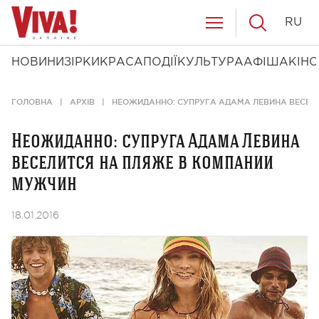
RU
НОВИНИ
ЗІРКИ
КРАСА
ПОДІЇ
КУЛЬТУРА
АФІША
КІНО
ГОЛОВНА
АРХІВ
НЕОЖИДАННО: СУПРУГА АДАМА ЛЕВИНА ВЕСЕЛ
Неожиданно: супруга Адама Левина
веселится на пляже в компании
мужчин
18.01.2016