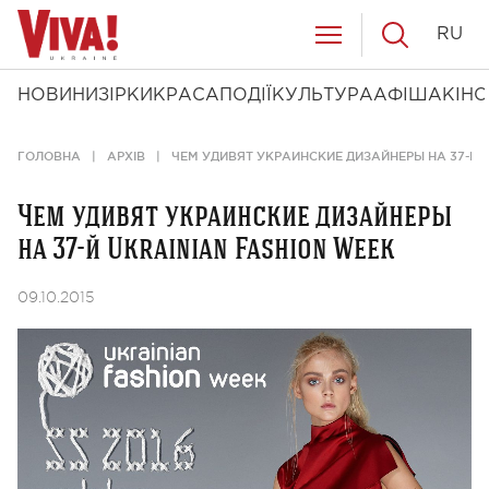
RU
НОВИНИ
ЗІРКИ
КРАСА
ПОДІЇ
КУЛЬТУРА
АФІША
КІНО
ГОЛОВНА
АРХІВ
ЧЕМ УДИВЯТ УКРАИНСКИЕ ДИЗАЙНЕРЫ НА 37-Й 
Чем удивят украинские дизайнеры
на 37-й Ukrainian Fashion Week
09.10.2015