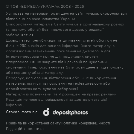
© ТОВ «ЕДІМЕДІА-УКРАЇНА», 2008 - 2026
Усі права на матеріали, розміщені на сайті viva.ua, охороняються
відповідно до законодавства України.
Використання матеріалів Сайту viva.ua в оригінальному розмірі
(в повному обсязі) без письмового дозволу редакції
забороняється.
Дозволяється републікація та цитування статей обсягом не
більше 250 знаків для одного інформаційного матеріалу, з
обов'язковим зазначенням посилання на джерело, а для
Інтернет-ресурсів – пряме для пошукових систем
гіперпосилання, не закрите від індексації пошуковими
системами. Гіперпосилання має бути розміщене в підзаголовку
або першому абзаці матеріалу.
Передрук, копіювання, відтворення або інше використання
матеріалів, які містять посилання на rexfeatures.com або
depositphotos.com, суворо заборонені.
Матеріали із позначками
!
та
P
розміщені на правах реклами.
Редакція не несе відповідальності за достовірність цієї
інформації.
Стокові фото від:
Правила використання сайту
Політика конфіденційності
Редакційна політика