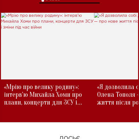
«Мрію про велику родину»:
«Я дозволила с
інтерв'ю Михайла Хоми про
Олена Тополя 
плани, концерти для ЗСУ і
життя після р
зміни під час війни
ДОСЬЄ