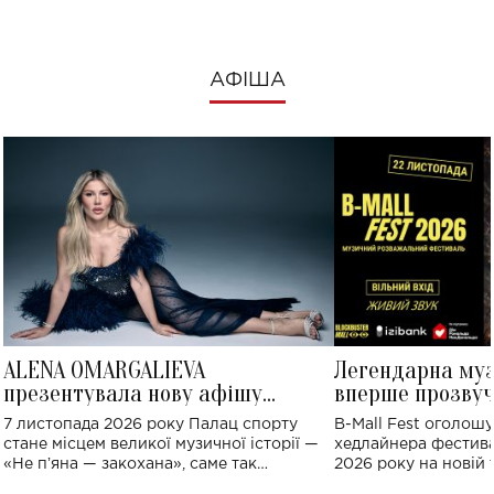
АФІША
ALENA OMARGALIEVA
Легендарна му
презентувала нову афішу
вперше прозвуч
великого концерту в Палаці
Україні: де від
7 листопада 2026 року Палац спорту
B-Mall Fest оголош
спорту
стане місцем великої музичної історії —
хедлайнера фестива
«Не пʼяна — закохана», саме так
2026 року на новій т
символічно названо майбутній концерт
stage відбудеться у