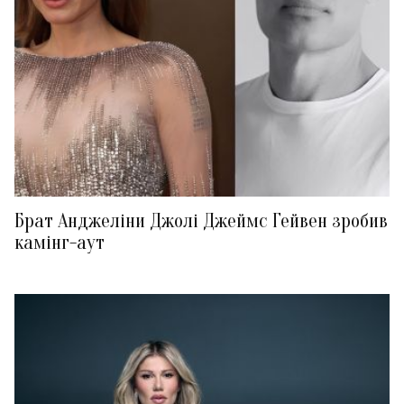
Брат Анджеліни Джолі Джеймс Гейвен зробив
камінг-аут