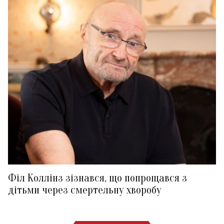
Філ Коллінз зізнався, що попрощався з
дітьми через смертельну хворобу