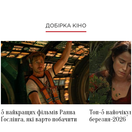
ДОБІРКА КІНО
5 найкращих фільмів Раяна
Топ-5 найочіку
Ґослінга, які варто побачити
березня-2026