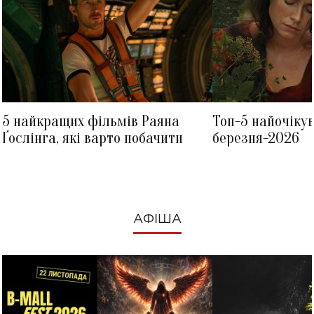
5 найкращих фільмів Раяна
Топ-5 найочіку
Ґослінга, які варто побачити
березня-2026
АФІША