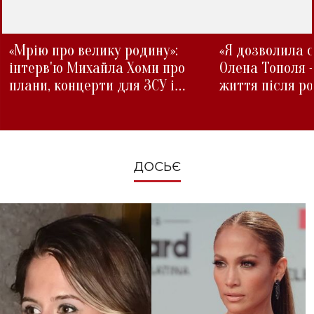
«Мрію про велику родину»:
«Я дозволила с
інтерв'ю Михайла Хоми про
Олена Тополя 
плани, концерти для ЗСУ і
життя після р
зміни під час війни
ДОСЬЄ