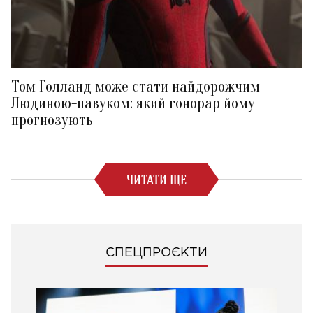
Том Голланд може стати найдорожчим
Людиною-павуком: який гонорар йому
прогнозують
ЧИТАТИ ЩЕ
СПЕЦПРОЄКТИ