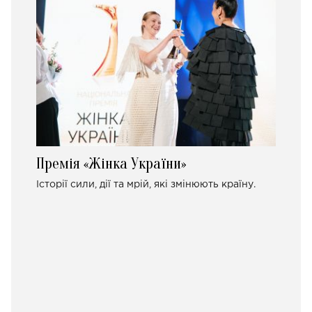
Премія «Жінка України»
Історії сили, дії та мрій, які змінюють країну.