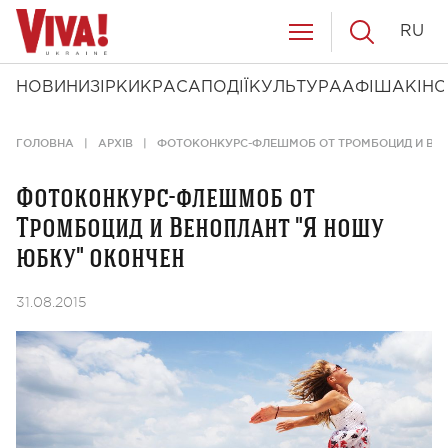
RU
НОВИНИ
ЗІРКИ
КРАСА
ПОДІЇ
КУЛЬТУРА
АФІША
КІНО
ГОЛОВНА
АРХІВ
ФОТОКОНКУРС-ФЛЕШМОБ ОТ ТРОМБОЦИД И ВЕН
Фотоконкурс-флешмоб от
Тромбоцид и Веноплант "Я ношу
юбку" окончен
31.08.2015