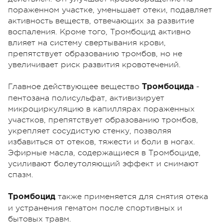
пораженном участке, уменьшает отеки, подавляет
активность веществ, отвечающих за развитие
воспаления. Кроме того, Тромбоцид активно
влияет на систему свертывания крови,
препятствует образованию тромбов, но не
увеличивает риск развития кровотечений.
Главное действующее вещество
-
Тромбоцида
пентозана полисульфат, активизирует
микроциркуляцию в капиллярах пораженных
участков, препятствует образованию тромбов,
укрепляет сосудистую стенку, позволяя
избавиться от отеков, тяжести и боли в ногах.
Эфирные масла, содержащиеся в Тромбоциде,
усиливают болеутоляющий эффект и снимают
спазм.
также применяется для снятия отека
Тромбоцид
и устранения гематом после спортивных и
бытовых травм.