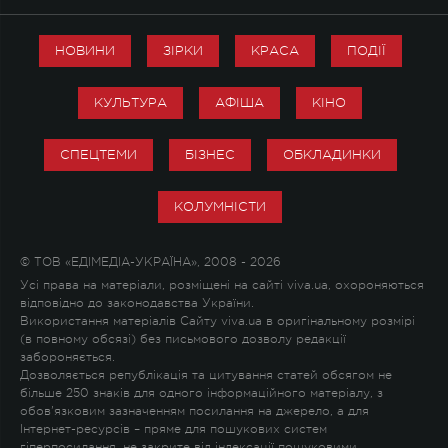
НОВИНИ
ЗІРКИ
КРАСА
ПОДІЇ
КУЛЬТУРА
АФІША
КІНО
СПЕЦТЕМИ
БІЗНЕС
ОБКЛАДИНКИ
КОЛУМНІСТИ
© ТОВ «ЕДІМЕДІА-УКРАЇНА», 2008 - 2026
Усі права на матеріали, розміщені на сайті viva.ua, охороняються
відповідно до законодавства України.
Використання матеріалів Сайту viva.ua в оригінальному розмірі
(в повному обсязі) без письмового дозволу редакції
забороняється.
Дозволяється републікація та цитування статей обсягом не
більше 250 знаків для одного інформаційного матеріалу, з
обов'язковим зазначенням посилання на джерело, а для
Інтернет-ресурсів – пряме для пошукових систем
гіперпосилання, не закрите від індексації пошуковими