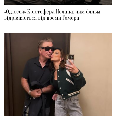
«Одіссея» Крістофера Нолана: чим фільм
відрізняється від поеми Гомера