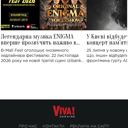
Легендарна музика ENIGMA
У Києві відбуде
вперше прозвучить наживо в
концерт пам'ят
Україні: де відбудеться концерт
Клименка: понад
B-Mall Fest оголошує іноземного
25 липня у новому o
виконають пісн
хедлайнера фестивалю: 22 листопада
Що, Інше» відбудеть
2026 року на новій третій сцені izibank
фронтмена гурту A
stage відбудеться українська прем'єра
Клименка. Це буде 
ENIGMA VOICES' ORIGINAL LIVE SHOW.
вечір, присвячений 
творчість стала си
справжньої любові д
ПРО НАС
КОНТАКТИ
РЕКЛАМА НА САЙТІ