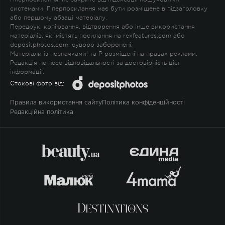
системами. Гіперпосилання має бути розміщене в підзаголовку
або першому абзаці матеріалу.
Передрук, копіювання, відтворення або інше використання
матеріалів, які містять посилання на rexfeatures.com або
depositphotos.com, суворо заборонені.
Матеріали із позначками
!
та
P
розміщені на правах реклами.
Редакція не несе відповідальності за достовірність цієї
інформації.
Стокові фото від:
Правила використання сайту
Політика конфіденційності
Редакційна політика