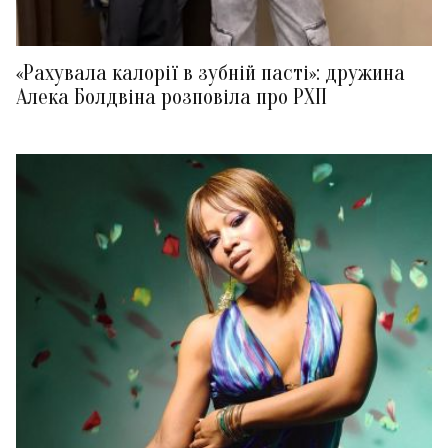
«Рахувала калорії в зубній пасті»: дружина
Алека Болдвіна розповіла про РХП