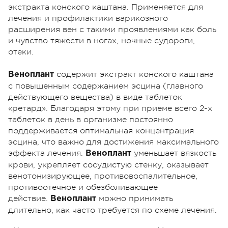
экстракта конского каштана. Применяется для
лечения и профилактики варикозного
расширения вен с такими проявлениями как боль
и чувство тяжести в ногах, ночные судороги,
отеки.
содержит экстракт конского каштана
Веноплант
с повышенным содержанием эсцина (главного
действующего вещества) в виде таблеток
«ретард». Благодаря этому при приеме всего 2-х
таблеток в день в организме постоянно
поддерживается оптимальная концентрация
эсцина, что важно для достижения максимального
эффекта лечения.
уменьшает вязкость
Веноплант
крови, укрепляет сосудистую стенку, оказывает
венотонизирующее, противовоспалительное,
противоотечное и обезболивающее
действие.
можно принимать
Веноплант
длительно, как часто требуется по схеме лечения.