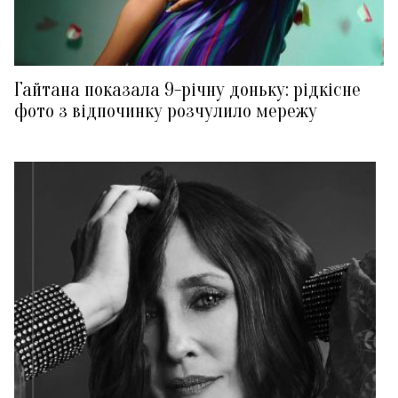
Гайтана показала 9-річну доньку: рідкісне
фото з відпочинку розчулило мережу