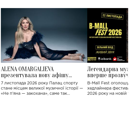
ALENA OMARGALIEVA
Легендарна му
презентувала нову афішу
вперше прозвуч
великого концерту в Палаці
Україні: де від
7 листопада 2026 року Палац спорту
B-Mall Fest оголош
спорту
стане місцем великої музичної історії —
хедлайнера фестива
«Не пʼяна — закохана», саме так
2026 року на новій т
символічно названо майбутній концерт
stage відбудеться у
ALENA OMARGALIEVA.
ENIGMA VOICES' OR