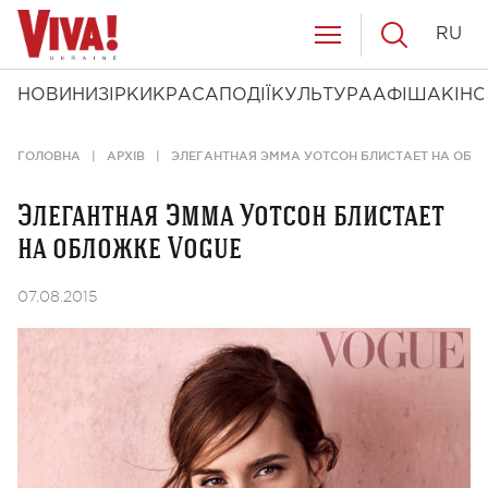
RU
НОВИНИ
ЗІРКИ
КРАСА
ПОДІЇ
КУЛЬТУРА
АФІША
КІНО
ГОЛОВНА
АРХІВ
ЭЛЕГАНТНАЯ ЭММА УОТСОН БЛИСТАЕТ НА ОБЛ
Элегантная Эмма Уотсон блистает
на обложке Vogue
07.08.2015