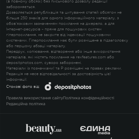
(в повному обсязі) без письмового дозволу редакції
забороняється.
Дозволяється републікація та цитування статей обсягом не
більше 250 знаків для одного інформаційного матеріалу, з
обов'язковим зазначенням посилання на джерело, а для
Інтернет-ресурсів – пряме для пошукових систем
гіперпосилання, не закрите від індексації пошуковими
системами. Гіперпосилання має бути розміщене в підзаголовку
або першому абзаці матеріалу.
Передрук, копіювання, відтворення або інше використання
матеріалів, які містять посилання на rexfeatures.com або
depositphotos.com, суворо заборонені.
Матеріали із позначками
!
та
P
розміщені на правах реклами.
Редакція не несе відповідальності за достовірність цієї
інформації.
Стокові фото від:
Правила використання сайту
Політика конфіденційності
Редакційна політика