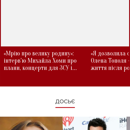
«Мрію про велику родину»:
«Я дозволила с
інтерв'ю Михайла Хоми про
Олена Тополя 
плани, концерти для ЗСУ і
життя після р
зміни під час війни
ДОСЬЄ