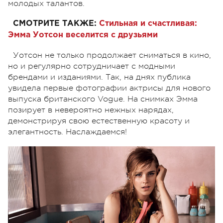
молодых талантов.
СМОТРИТЕ ТАКЖЕ:
Стильная и счастливая:
Эмма Уотсон веселится с друзьями
Уотсон не только продолжает сниматься в кино,
но и регулярно сотрудничает с модными
брендами и изданиями. Так, на днях публика
увидела первые фотографии актрисы для нового
выпуска британского Vogue. На снимках Эмма
позирует в невероятно нежных нарядах,
демонстрируя свою естественную красоту и
элегантность. Наслаждаемся!