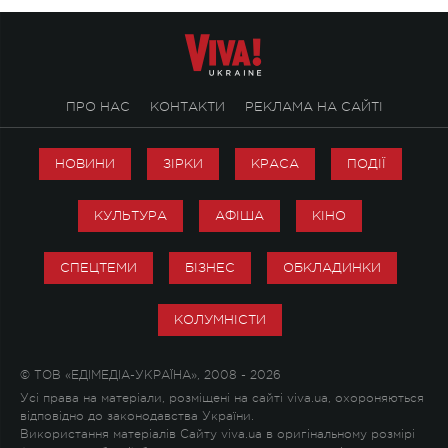
ПРО НАС
КОНТАКТИ
РЕКЛАМА НА САЙТІ
НОВИНИ
ЗІРКИ
КРАСА
ПОДІЇ
КУЛЬТУРА
АФІША
КІНО
СПЕЦТЕМИ
БІЗНЕС
ОБКЛАДИНКИ
КОЛУМНІСТИ
© ТОВ «ЕДІМЕДІА-УКРАЇНА», 2008 - 2026
Усі права на матеріали, розміщені на сайті viva.ua, охороняються
відповідно до законодавства України.
Використання матеріалів Сайту viva.ua в оригінальному розмірі