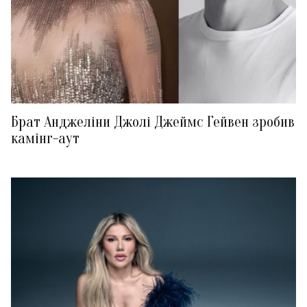
Брат Анджеліни Джолі Джеймс Гейвен зробив
камінг-аут