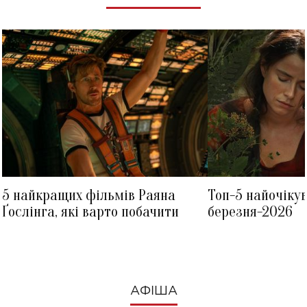
5 найкращих фільмів Раяна
Топ-5 найочіку
Ґослінга, які варто побачити
березня-2026
АФІША