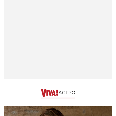
АСТРО