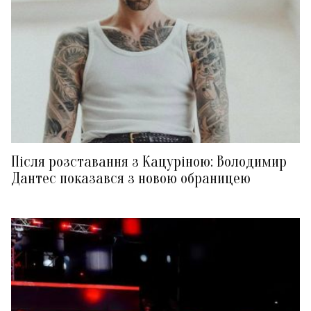
Після розставання з Кацуріною: Володимир
Дантес показався з новою обраницею