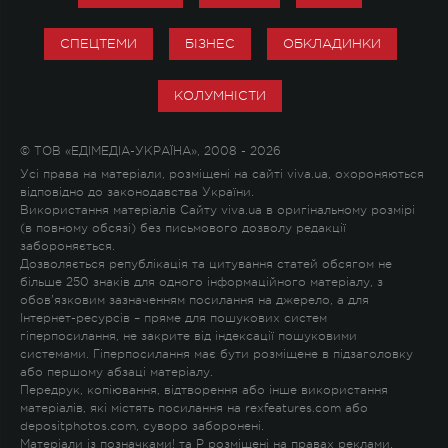
СПЕЦТЕМИ
БІЗНЕС
ОБКЛАДИНКИ
КОЛУМНІСТИ
© ТОВ «ЕДІМЕДІА-УКРАЇНА», 2008 - 2026
Усі права на матеріали, розміщені на сайті viva.ua, охороняються
відповідно до законодавства України.
Використання матеріалів Сайту viva.ua в оригінальному розмірі
(в повному обсязі) без письмового дозволу редакції
забороняється.
Дозволяється републікація та цитування статей обсягом не
більше 250 знаків для одного інформаційного матеріалу, з
обов'язковим зазначенням посилання на джерело, а для
Інтернет-ресурсів – пряме для пошукових систем
гіперпосилання, не закрите від індексації пошуковими
системами. Гіперпосилання має бути розміщене в підзаголовку
або першому абзаці матеріалу.
Передрук, копіювання, відтворення або інше використання
матеріалів, які містять посилання на rexfeatures.com або
depositphotos.com, суворо заборонені.
Матеріали із позначками
!
та
P
розміщені на правах реклами.