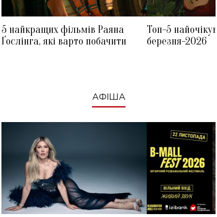
5 найкращих фільмів Раяна
Топ-5 найочіку
Ґослінга, які варто побачити
березня-2026
АФІША