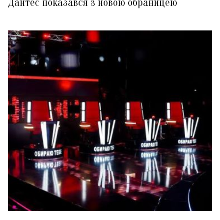
Дантес показався з новою обраницею