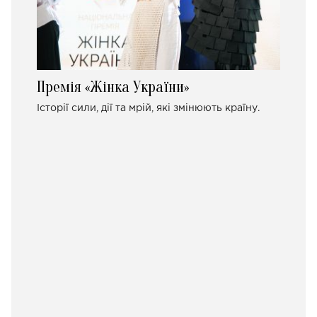
Премія «Жінка України»
Історії сили, дії та мрій, які змінюють країну.