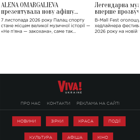
ALENA OMARGALIEVA
Легендарна му
презентувала нову афішу
вперше прозвуч
великого концерту в Палаці
Україні: де від
7 листопада 2026 року Палац спорту
B-Mall Fest оголош
спорту
стане місцем великої музичної історії —
хедлайнера фестива
«Не пʼяна — закохана», саме так
2026 року на новій т
символічно названо майбутній концерт
stage відбудеться у
ALENA OMARGALIEVA.
ENIGMA VOICES' OR
ПРО НАС
КОНТАКТИ
РЕКЛАМА НА САЙТІ
НОВИНИ
ЗІРКИ
КРАСА
ПОДІЇ
КУЛЬТУРА
АФІША
КІНО