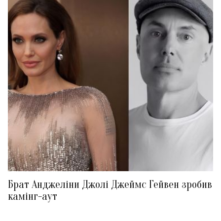
Брат Анджеліни Джолі Джеймс Гейвен зробив
камінг-аут