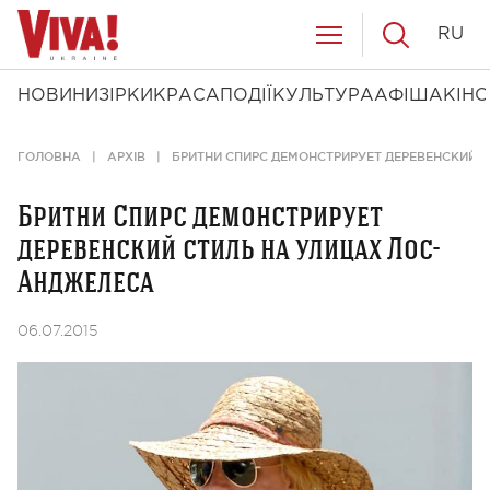
RU
НОВИНИ
ЗІРКИ
КРАСА
ПОДІЇ
КУЛЬТУРА
АФІША
КІНО
ГОЛОВНА
АРХІВ
БРИТНИ СПИРС ДЕМОНСТРИРУЕТ ДЕРЕВЕНСКИЙ 
Бритни Спирс демонстрирует
деревенский стиль на улицах Лос-
Анджелеса
06.07.2015