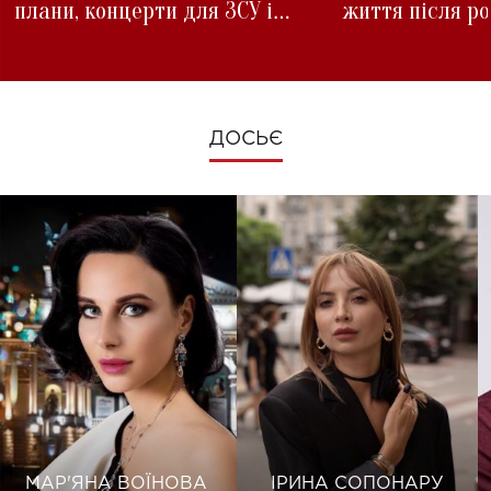
плани, концерти для ЗСУ і
життя після р
зміни під час війни
ДОСЬЄ
МАР'ЯНА ВОЇНОВА
ІРИНА СОПОНАРУ