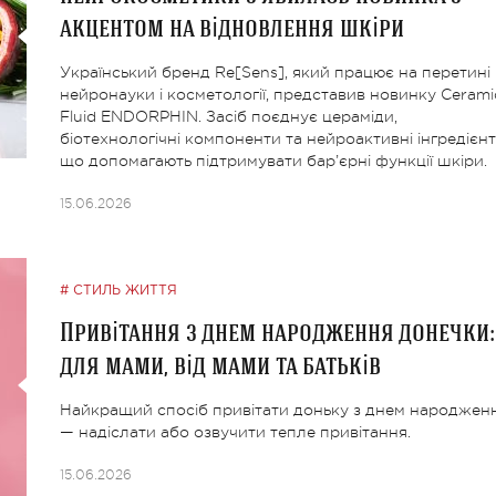
акцентом на відновлення шкіри
Український бренд Re[Sens], який працює на перетині
нейронауки і косметології, представив новинку Cerami
Fluid ENDORPHIN. Засіб поєднує цераміди,
біотехнологічні компоненти та нейроактивні інгредієнт
що допомагають підтримувати бар’єрні функції шкіри.
15.06.2026
СТИЛЬ ЖИТТЯ
Привітання з днем народження донечки:
для мами, від мами та батьків
Найкращий спосіб привітати доньку з днем народжен
— надіслати або озвучити тепле привітання.
15.06.2026