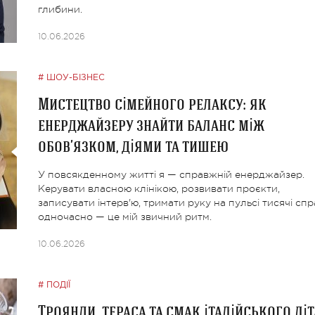
глибини.
10.06.2026
ШОУ-БІЗНЕС
Мистецтво сімейного релаксу: як
енерджайзеру знайти баланс між
обов’язком, діями та тишею
У повсякденному житті я — справжній енерджайзер.
Керувати власною клінікою, розвивати проєкти,
записувати інтерв'ю, тримати руку на пульсі тисячі спр
одночасно — це мій звичний ритм.
10.06.2026
ПОДІЇ
Троянди, тераса та смак італійського літ