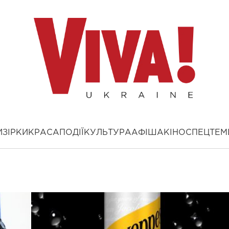
И
ЗІРКИ
КРАСА
ПОДІЇ
КУЛЬТУРА
АФІША
КІНО
СПЕЦТЕМ