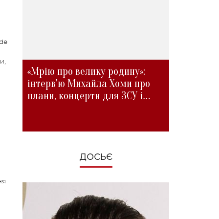
de
и,
«Мрію про велику родину»:
інтерв'ю Михайла Хоми про
плани, концерти для ЗСУ і
зміни під час війни
ДОСЬЄ
ня