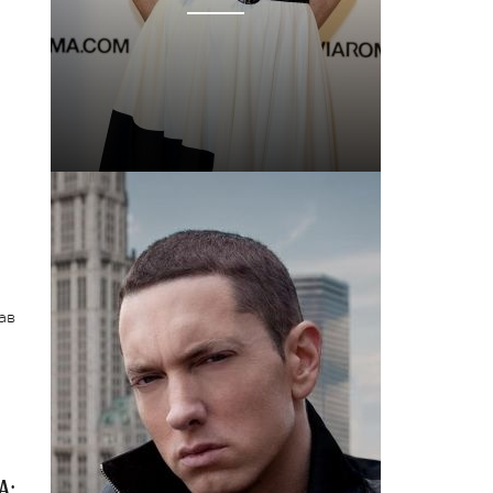
ав
а: