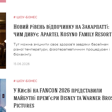
ШОУ-БІЗНЕС
Новий рівень відпочинку на Закарпатті:
чим дивує Apartel Kosyno Family Resort
Тут можна зміцнити своє здоров'я завдяки басейнам
різної температури, фізіотерапевтичним процедурам і
біохакінгу.
15.06.2026
ШОУ-БІЗНЕС
У Києві на FANCON 2026 представили
майбутні прем'єри Disney та Warner Bros
Pictures