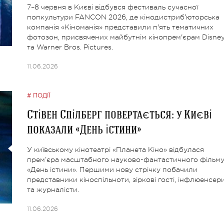
7–8 червня в Києві відбувся фестиваль сучасної
попкультури FANCON 2026, де кінодистрибʼюторська
компанія «Кіноманія» представили п'ять тематичних
фотозон, присвячених майбутнім кінопрем'єрам Disne
та Warner Bros. Pictures.
11.06.2026
ПОДІЇ
Стівен Спілберг повертається: у Києві
показали «День істини»
У київському кінотеатрі «Планета Кіно» відбулася
прем’єра масштабного науково-фантастичного фільм
«День істини». Першими нову стрічку побачили
представники кіноспільноти, зіркові гості, інфлюенсер
та журналісти.
11.06.2026