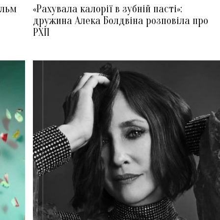
ільм
«Рахувала калорії в зубній пасті»:
дружина Алека Болдвіна розповіла про
РХП