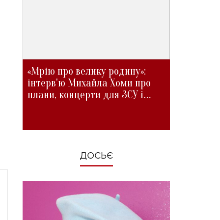
«Мрію про велику родину»:
інтерв'ю Михайла Хоми про
плани, концерти для ЗСУ і
зміни під час війни
ДОСЬЄ