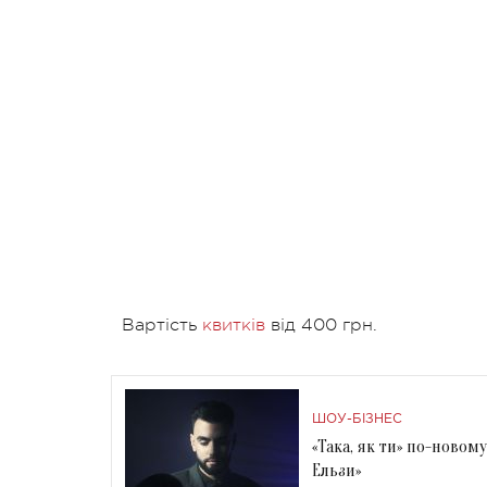
Вартість
квитків
від 400 грн.
ШОУ-БІЗНЕС
«Така, як ти» по-новом
Ельзи»