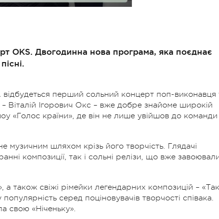
рт OKS. Двогодинна нова програма, яка поєднає
пісні.
A відбудеться перший сольний концерт поп-виконавця 
 – Віталій Ігорович Окс – вже добре знайоме широкій
 шоу «Голос країни», де він не лише увійшов до команди
е музичним шляхом крізь його творчість. Глядачі
анні композиції, так і сольні релізи, що вже завоювал
», а також свіжі рімейки легендарних композицій – «Та
 популярність серед поціновувачів творчості співака.
а свою «Ніченьку».