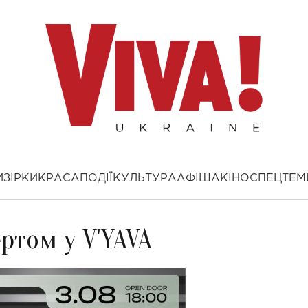
И
ЗІРКИ
КРАСА
ПОДІЇ
КУЛЬТУРА
АФІША
КІНО
СПЕЦТЕМ
ртом у V'YAVA