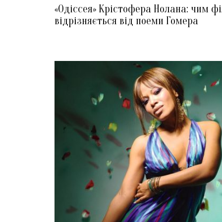
«Одіссея» Крістофера Нолана: чим ф
відрізняється від поеми Гомера