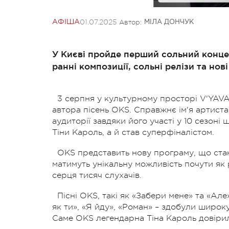
01.07.2025
Автор:
АФІША
МІЛА ДОНЧУК
У Києві пройде перший сольний конце
ранні композиції, сольні релізи та нові 
3 серпня у культурному просторі V'YAV
автора пісень OKS. Справжнє ім'я артиста
аудиторії завдяки його участі у 10 сезоні
Тіни Кароль, а й став суперфіналістом.
OKS представить нову програму, що стан
матимуть унікальну можливість почути як р
серця тисяч слухачів.
Пісні OKS, такі як «Забери мене» та «Але
як ти», «Я йду», «Роман» – здобули широку
Саме OKS легендарна Тіна Кароль довірил