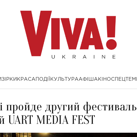
И
ЗІРКИ
КРАСА
ПОДІЇ
КУЛЬТУРА
АФІША
КІНО
СПЕЦТЕМ
єві пройде другий фестиваль
ій UART MEDIA FEST