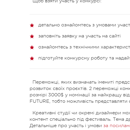
Щоб взяти участь у конкурсі:
детально ознайомтесь з умовами участ
заповніть заявку на участь на сайті
ознайомтесь з технічними характерис
підготуйте конкурсну роботу та надай
Переможці, яких визначать імениті пред
розвиток своїх проєктів. 2 переможці к
розмірі 3000$ у номінації за найкращу ві
FUTURE, тобто можливість представляти с
Креативні студії чи окремі дизайнери мо
контент спеціально під фестиваль. Тема д
Детальніше про участь і умови
за посила