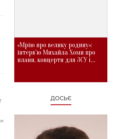
«Мрію про велику родину»:
інтерв'ю Михайла Хоми про
плани, концерти для ЗСУ і
зміни під час війни
ДОСЬЄ
T
ти