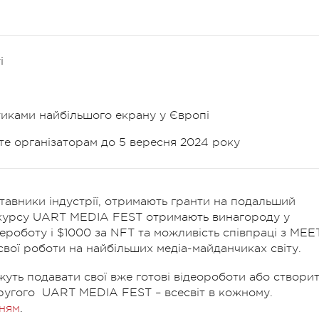
і
тиками найбільшого екрану у Європі
те організаторам до 5 вересня 2024 року
ставники індустрії, отримають гранти на подальший
онкурсу UART MEDIA FEST отримають винагороду у
дероботу і $1000 за NFT та можливість співпраці з MEE
вої роботи на найбільших медіа-майданчиках світу.
жуть подавати свої вже готові відеороботи або створи
ругого
UART MEDIA FEST – всесвіт в кожному.
нням
.