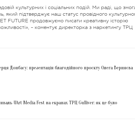
едовій культурних і соціальних подій. Ми раді, що змог
ль, який підтверджує наш статус провідного культурно
EET FUTURE продовжуємо писати креативну історію
можливості», – коментує директорка з маркетингу ТРЦ
серця Донбасу: презентація благодійного проєкту Олега Верняєва
валь UArt Media Fest на екранах ТРЦ Gulliver: як це було