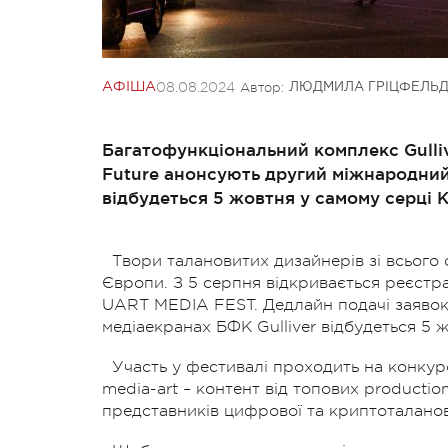
08.08.2024
Автор:
АФІША
ЛЮДМИЛА ГРІЦФЕЛЬД
Багатофункціональний комплекс Gulli
Future анонсують другий міжнародний
відбудеться 5 жовтня у самому серці К
Твори талановитих дизайнерів зі всього
Європи.
З 5 серпня відкривається реєстра
UART MEDIA FEST. Дедлайн подачі заявок –
медіаекранах БФК Gulliver відбудеться 5 
Участь у фестивалі проходить на конкурс
media-art – контент від топових production-
представників цифрової та криптоталанов