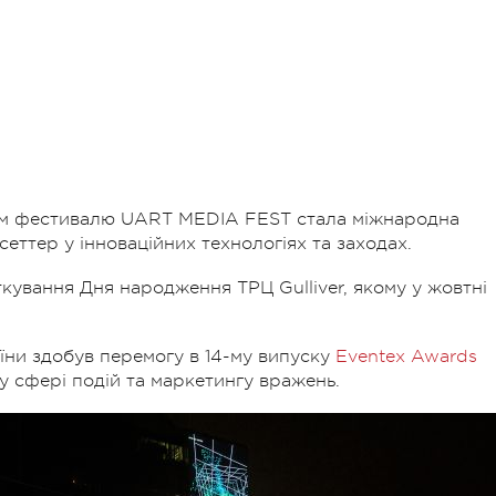
ом фестивалю UART MEDIA FEST стала міжнародна
еттер у інноваційних технологіях та заходах.
кування Дня народження ТРЦ Gulliver, якому у жовтні
їни здобув перемогу в 14-му випуску
Eventex Awards
 у сфері подій та маркетингу вражень.