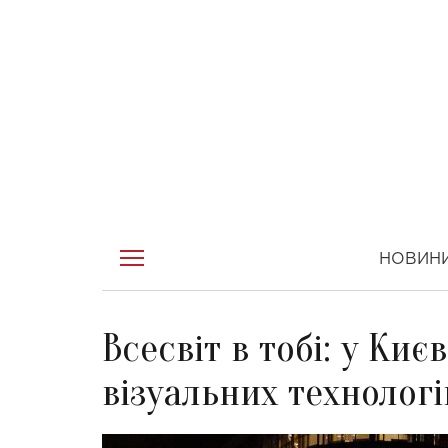
НОВИН
Всесвіт в тобі: у Ки
візуальних технолог