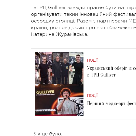
«ТРЦ Gulliver завжди прагне бути на пер
організувати такий інноваційний фестива
осередку столиці. Разом з партнерами M
країни, розповідаючи про наші безмежні 
Катерина Жураківська.
ПОДІЇ
Український оберіг із 
в ТРЦ Gulliver
ПОДІЇ
Перший медіа-арт фести
Як це було: