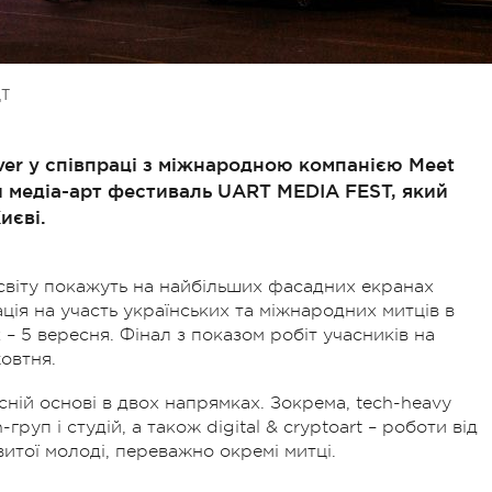
Т
ver у співпраці з міжнародною компанією Meet
 медіа-арт фестиваль UART MEDIA FEST, який
иєві.
 світу покажуть на найбільших фасадних екранах
ція на участь українських та міжнародних митців в
 5 вересня. Фінал з показом робіт учасників на
жовтня.
ній основі в двох напрямках. Зокрема, tech-heavy
груп і студій, а також digital & cryptoart – роботи від
итої молоді, переважно окремі митці.