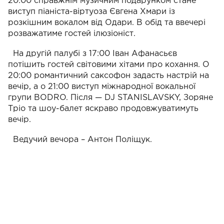
20:00 справжнім музичним подарунком стане
виступ піаніста-віртуоза Євгена Хмари із
розкішним вокалом від Одари. В обід та ввечері
розважатиме гостей ілюзіоніст.
На другій палубі з 17:00 Іван Афанасьєв
потішить гостей світовими хітами про кохання. О
20:00 романтичний саксофон задасть настрій на
вечір, а о 21:00 виступ міжнародної вокальної
групи BODRO. Після — DJ STANISLAVSKY, Зоряне
Тріо та шоу-балет яскраво продовжуватимуть
вечір.
Ведучий вечора – Антон Поліщук.