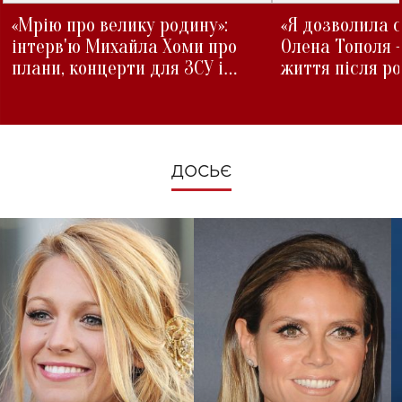
«Мрію про велику родину»:
«Я дозволила с
інтерв'ю Михайла Хоми про
Олена Тополя 
плани, концерти для ЗСУ і
життя після р
зміни під час війни
ДОСЬЄ