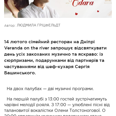
Автор:
ЛЮДМИЛА ГРІЦФЕЛЬДТ
14 лютого сімейний ресторан на Дніпрі
Veranda on the river запрошує відсвяткувати
день усіх закоханих музично та яскраво: із
сюрпризами, подарунками від партнерів та
частуваннями від шеф-кухаря Сергія
Башинського.
На двох палубах — дві музичні програми.
На першій палубі з 13:00 гостей зустрічатимуть
чарівні мелодії рояля. З 17:00 — улюблені пісні від
талановитої вокалістки Олени Толстоногової. О