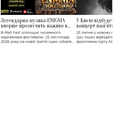
Легендарна музика ENIGMA
У Києві відбуде
вперше прозвучить наживо в
концерт пам'ят
Україні: де відбудеться концерт
Клименка: понад
B-Mall Fest оголошує іноземного
25 липня у новому o
виконають пісн
хедлайнера фестивалю: 22 листопада
Що, Інше» відбудеть
2026 року на новій третій сцені izibank
фронтмена гурту A
stage відбудеться українська прем'єра
Клименка. Це буде 
ENIGMA VOICES' ORIGINAL LIVE SHOW.
вечір, присвячений 
творчість стала си
справжньої любові д