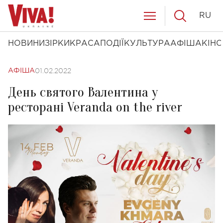
RU
НОВИНИ
ЗІРКИ
КРАСА
ПОДІЇ
КУЛЬТУРА
АФІША
КІНО
01.02.2022
АФІША
День святого Валентина у
ресторані Veranda on the river