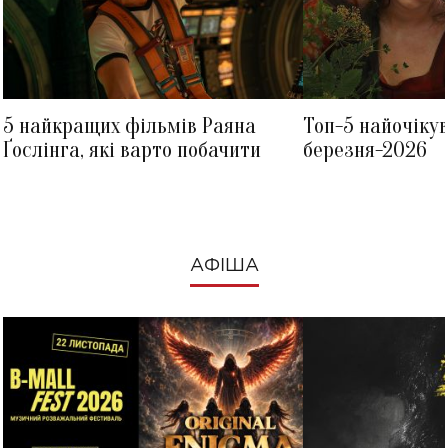
5 найкращих фільмів Раяна
Топ-5 найочіку
Ґослінга, які варто побачити
березня-2026
АФІША