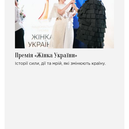
Премія «Жінка України»
Історії сили, дії та мрій, які змінюють країну.