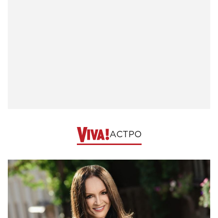
АСТРО