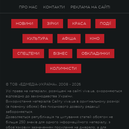
ПРО НАС
КОНТАКТИ
РЕКЛАМА НА САЙТІ
НОВИНИ
ЗІРКИ
КРАСА
ПОДІЇ
КУЛЬТУРА
АФІША
КІНО
СПЕЦТЕМИ
БІЗНЕС
ОБКЛАДИНКИ
КОЛУМНІСТИ
© ТОВ «ЕДІМЕДІА-УКРАЇНА», 2008 - 2026
Усі права на матеріали, розміщені на сайті viva.ua, охороняються
відповідно до законодавства України.
Використання матеріалів Сайту viva.ua в оригінальному розмірі
(в повному обсязі) без письмового дозволу редакції
забороняється.
Дозволяється републікація та цитування статей обсягом не
більше 250 знаків для одного інформаційного матеріалу, з
обов'язковим зазначенням посилання на джерело, а для