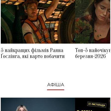
5 найкращих фільмів Раяна
Топ-5 найочіку
Ґослінга, які варто побачити
березня-2026
АФІША