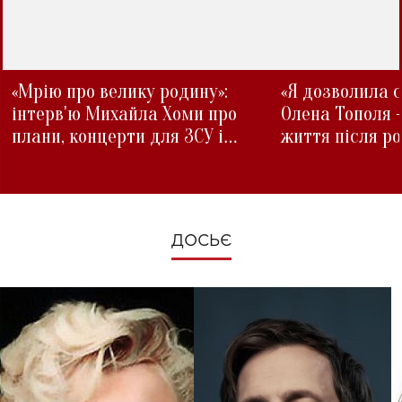
«Мрію про велику родину»:
«Я дозволила с
інтерв'ю Михайла Хоми про
Олена Тополя 
плани, концерти для ЗСУ і
життя після р
зміни під час війни
ДОСЬЄ