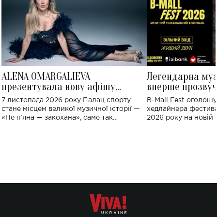
ALENA OMARGALIEVA
Легендарна му
презентувала нову афішу
вперше прозвуч
великого концерту в Палаці
Україні: де від
7 листопада 2026 року Палац спорту
B-Mall Fest оголош
спорту
стане місцем великої музичної історії —
хедлайнера фестива
«Не пʼяна — закохана», саме так
2026 року на новій т
символічно названо майбутній концерт
stage відбудеться у
ALENA OMARGALIEVA.
ENIGMA VOICES' OR