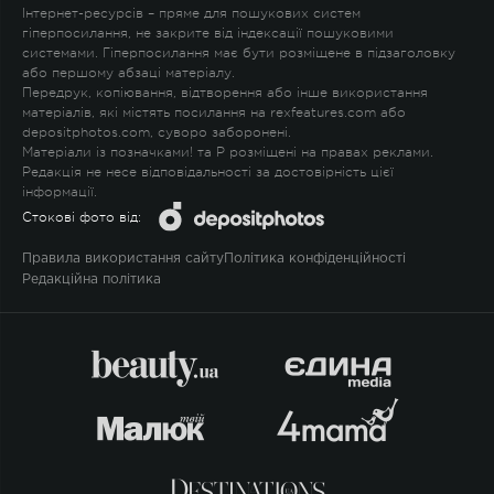
Інтернет-ресурсів – пряме для пошукових систем
гіперпосилання, не закрите від індексації пошуковими
системами. Гіперпосилання має бути розміщене в підзаголовку
або першому абзаці матеріалу.
Передрук, копіювання, відтворення або інше використання
матеріалів, які містять посилання на rexfeatures.com або
depositphotos.com, суворо заборонені.
Матеріали із позначками
!
та
P
розміщені на правах реклами.
Редакція не несе відповідальності за достовірність цієї
інформації.
Стокові фото від:
Правила використання сайту
Політика конфіденційності
Редакційна політика