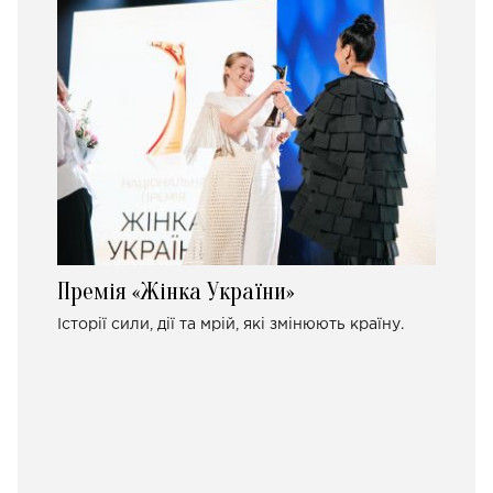
Премія «Жінка України»
Історії сили, дії та мрій, які змінюють країну.