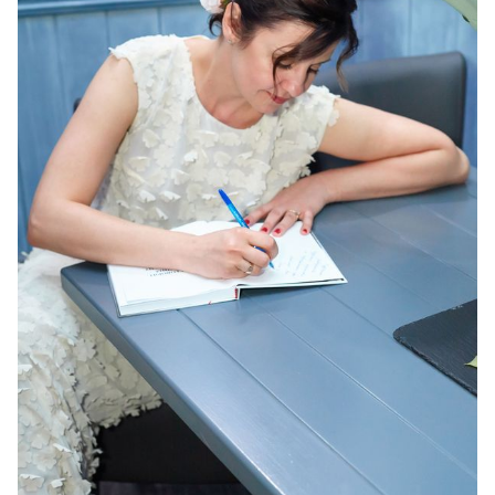
Анна Балент
«PRIME – надежный партнер и верный друг, –
говорит Анна Балент. – Мы вместе издали крутую
книгу, организовали вечеринку и получили
большое количество положительных откликов от
мужчин».