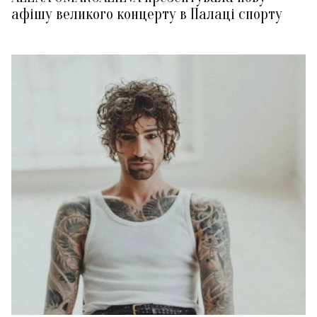
афішу великого концерту в Палаці спорту