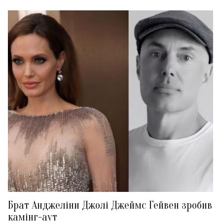
Брат Анджеліни Джолі Джеймс Гейвен зробив
камінг-аут