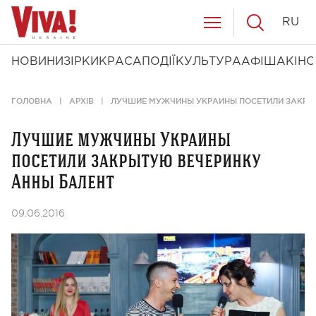
RU
НОВИНИ
ЗІРКИ
КРАСА
ПОДІЇ
КУЛЬТУРА
АФІША
КІНО
ГОЛОВНА
АРХІВ
ЛУЧШИЕ МУЖЧИНЫ УКРАИНЫ ПОСЕТИЛИ ЗАКРЫ
Лучшие мужчины Украины
посетили закрытую вечеринку
Анны Балент
09.06.2016