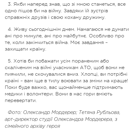
3. Якби наперед знав, що зі мною станеться, все
одно пішов би на війну. Завдяки їй зустрів
справжніх друзів і свою кохану дружину.
4. Живу сьогоднішнім днем. Намагаюся не думати
ані про минуле, ані про майбутнє. Особливо про
те, коли закінчиться війна. Моє завдання –
захищати країну.
5. Хотів би побажати усім пораненим або
скаліченим на війні учасникам АТО, щоб вони не
пиячили, не скочувалися вниз. Хлопці, ви потрібні
країні – вам іще в тилу воювати за зміни на краще!
Поки буде важко, вас щонайменше підтримають
медики і волонтери. Вони в нас гори вміють
перевертати.
Фото: Олександр Мордерер;
Тетяна Рубльова,
арт-директор студії Олександра Мордерера,
з
сімейного архіву героя