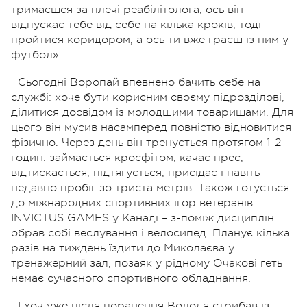
тримаєшся за плечі реабілітолога, ось він
відпускає тебе від себе на кілька кроків, тоді
пройтися коридором, а ось ти вже граєш із ним у
футбол».
Сьогодні Воропай впевнено бачить себе на
службі: хоче бути корисним своєму підрозділові,
ділитися досвідом із молодшими товаришами. Для
цього він мусив насамперед повністю відновитися
фізично. Через день він тренується протягом 1-2
годин: займається кросфітом, качає прес,
відтискається, підтягується, присідає і навіть
недавно пробіг зо триста метрів. Також готується
до міжнародних спортивних ігор ветеранів
INVICTUS GAMES у Канаді – з-поміж дисциплін
обрав собі веслування і велосипед. Планує кілька
разів на тиждень їздити до Миколаєва у
тренажерний зал, позаяк у рідному Очакові геть
немає сучасного спортивного обладнання.
І хоч уже після поранення Володя стрибав із