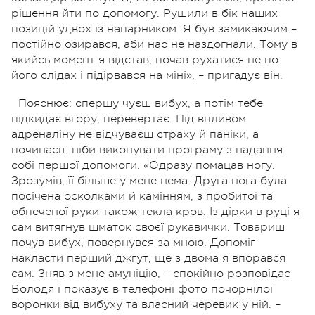
рішення йти по допомогу. Рушили в бік наших
позицій удвох із напарником. Я був замикаючим –
постійно озирався, аби нас не наздогнали. Тому в
якийсь момент я відстав, почав рухатися не по
його слідах і підірвався на міні», – пригадує він.
Пояснює: спершу чуєш вибух, а потім тебе
підкидає вгору, перевертає. Під впливом
адреналіну не відчуваєш страху й паніки, а
починаєш ніби виконувати програму з надання
собі першої допомоги. «Одразу помацав ногу.
Зрозумів, її більше у мене нема. Друга нога була
посічена осколками й камінням, з пробитої та
обпеченої руки також текла кров. Із дірки в руці я
сам витягнув шматок своєї рукавички. Товариш
почув вибух, повернувся за мною. Допоміг
накласти перший джгут, ще з двома я впорався
сам. Зняв з мене амуніцію, – спокійно розповідає
Володя і показує в телефоні фото почорнілої
воронки від вибуху та власний черевик у ній. –