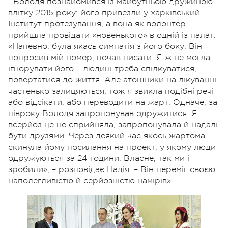
Володя познайомився із майбутньою дружиною
влітку 2015 року: його привезли у харківський
Інститут протезування, а вона як волонтер
прийшла провідати «новенького» в одній із палат.
«Напевно, була якась симпатія з його боку. Він
попросив мій номер, почав писати. Я ж не могла
ігнорувати його – людині треба спілкуватися,
повертатися до життя. Але атошники на лікуванні
частенько залицяються, тож я звикла подібні речі
або відсікати, або переводити на жарт. Одначе, за
півроку Володя запропонував одружитися. Я
всерйоз це не сприйняла, запропонувала й надалі
бути друзями. Через деякий час якось жартома
скинула йому посилання на проект, у якому люди
одружуються за 24 години. Власне, так ми і
зробили», – розповідає Надія. – Він переміг своєю
наполегливістю й серйозністю намірів».