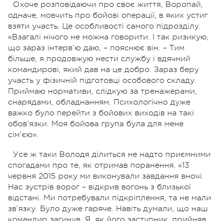
Охоче розповідаючи про своє життя, Воропай,
одначе, мовчить про бойові операції, в яких устиг
взяти участь. Це особливості самого підрозділу.
«Взагалі нічого не можна говорити. І так ризикую,
що зараз інтерв’ю даю, – пояснює він. – Тим
більше, я продовжую нести службу і вдячний
командирові, який дав на це добро. Зараз беру
участь у фізичній підготовці особового складу.
Приймаю нормативи, слідкую за тренажерами,
снарядами, обладнанням. Психологічно дуже
важко було перейти з бойових виходів на такі
обов’язки. Моя бойова група була для мене
сім’єю».
Усе ж таки Володя ділиться не надто приємними
спогадами про те, як отримав поранення. «13
червня 2015 року ми виконували завдання вночі.
Нас зустрів ворог – відкрив вогонь з близької
відстані. Ми потребували підкріплення, та не мали
зв’язку. Було дуже гаряче. Навіть думали, що наш
командир загинув. Я, як його заступник, прийняв