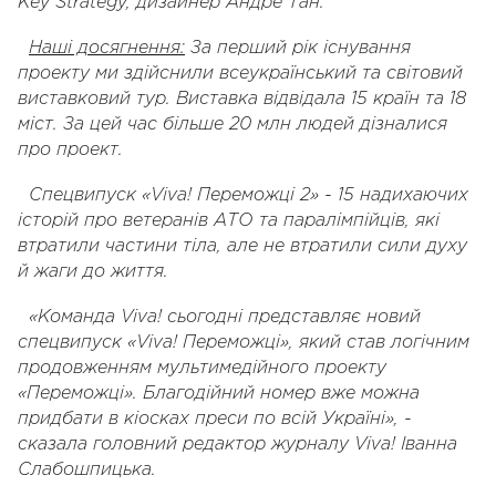
Key Strategy, дизайнер Андре Тан.
Наші досягнення:
За перший рік існування
проекту ми здійснили всеукраїнський та світовий
виставковий тур. Виставка відвідала 15 країн та 18
міст. За цей час більше 20 млн людей дізналися
про проект.
Спецвипуск «
Viva
!
Переможці 2» - 15 надихаючих
історій про ветеранів АТО та паралімпійців, які
втратили частини тіла, але не втратили сили духу
й жаги до життя.
«Команда Viva! сьогодні представляє новий
спецвипуск «Viva! Переможці», який став логічним
продовженням мультимедійного проекту
«Переможці». Благодійний номер вже можна
придбати в кіосках преси по всій Україні», -
сказала головний редактор журналу Viva! Іванна
Слабошпицька.