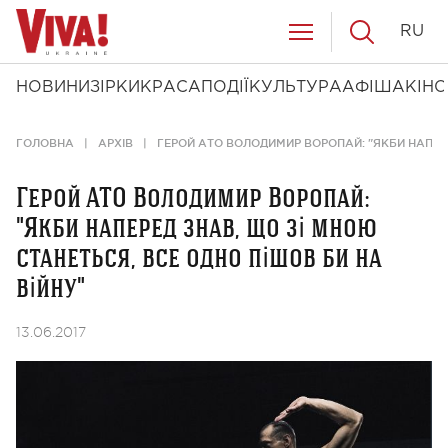
RU
НОВИНИ
ЗІРКИ
КРАСА
ПОДІЇ
КУЛЬТУРА
АФІША
КІНО
ГОЛОВНА
АРХІВ
ГЕРОЙ АТО ВОЛОДИМИР ВОРОПАЙ: "ЯКБИ НАПЕРЕ
Герой АТО Володимир Воропай:
"Якби наперед знав, що зі мною
станеться, все одно пішов би на
війну"
13.06.2017