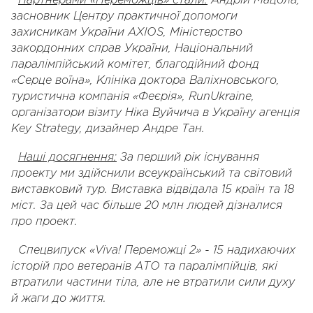
Партнерами «Переможців» стали:
Андрій Мацола,
засновник Центру практичної допомоги
захисникам України AXIOS, Міністерство
закордонних справ України, Національний
паралімпійський комітет, благодійний фонд
«Серце воїна», Клініка доктора Валіхновського,
туристична компанія «Феєрія», RunUkraine,
організатори візиту Ніка Вуйчича в Україну агенція
Key Strategy, дизайнер Андре Тан.
Наші досягнення:
За перший рік існування
проекту ми здійснили всеукраїнський та світовий
виставковий тур. Виставка відвідала 15 країн та 18
міст. За цей час більше 20 млн людей дізналися
про проект.
Спецвипуск «
Viva
!
Переможці 2» - 15 надихаючих
історій про ветеранів АТО та паралімпійців, які
втратили частини тіла, але не втратили сили духу
й жаги до життя.