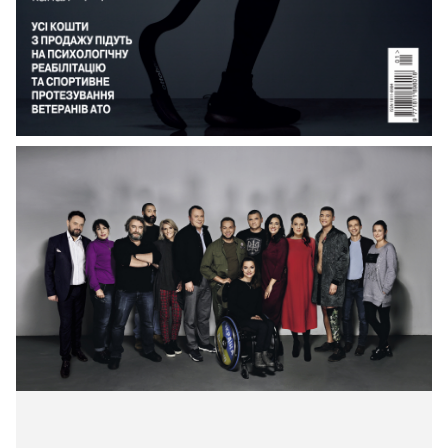
Обкладинка нового спецвипуску журналу
«Viva! Переможці».
Придбати спецвипуск можна
в кіосках із пресою в усіх містах України, крім
зони АТО й АР Крим.
Усі кошти з продажу
журналу підуть на психологічну реабілітацію та
спортивне протезування ветеранів АТО.