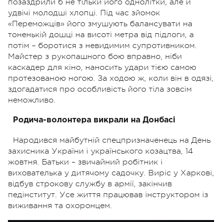
позаздрили б не тільки його однолітки, але й
удвічі молодші хлопці. Під час зйомок
«Переможців» його змушують балансувати на
тоненькій дошці на висоті метра від підлоги, а
потім – боротися з невидимим супротивником.
Майстер з рукопашного бою вправно, ніби
каскадер для кіно, наносить удари тією самою
протезованою ногою. За ходою ж, коли він в одязі,
здогадатися про особливість його тіла зовсім
неможливо.
Родича-волонтера викрали на Донбасі
Народився майбутній спецпризначенець на День
захисника України і українського козацтва, 14
жовтня. Батьки – звичайний робітник і
вихователька у дитячому садочку. Виріс у Харкові,
відбув строкову службу в армії, закінчив
педінститут. Усе життя працював інструктором із
виживання та охоронцем.