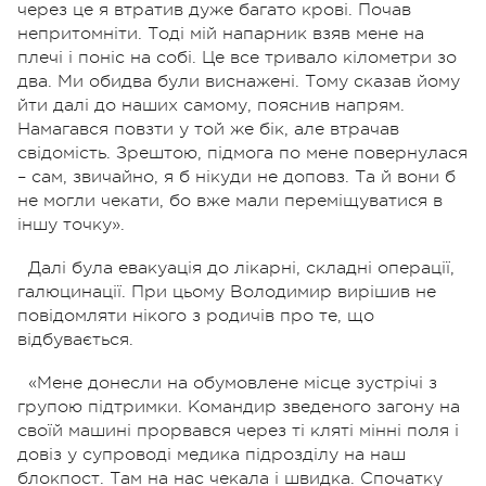
через це я втратив дуже багато крові. Почав
непритомніти. Тоді мій напарник взяв мене на
плечі і поніс на собі. Це все тривало кілометри зо
два. Ми обидва були виснажені. Тому сказав йому
йти далі до наших самому, пояснив напрям.
Намагався повзти у той же бік, але втрачав
свідомість. Зрештою, підмога по мене повернулася
– сам, звичайно, я б нікуди не доповз. Та й вони б
не могли чекати, бо вже мали переміщуватися в
іншу точку».
Далі була евакуація до лікарні, складні операції,
галюцинації. При цьому Володимир вирішив не
повідомляти нікого з родичів про те, що
відбувається.
«Мене донесли на обумовлене місце зустрічі з
групою підтримки. Командир зведеного загону на
своїй машині прорвався через ті кляті мінні поля і
довіз у супроводі медика підрозділу на наш
блокпост. Там на нас чекала і швидка. Спочатку