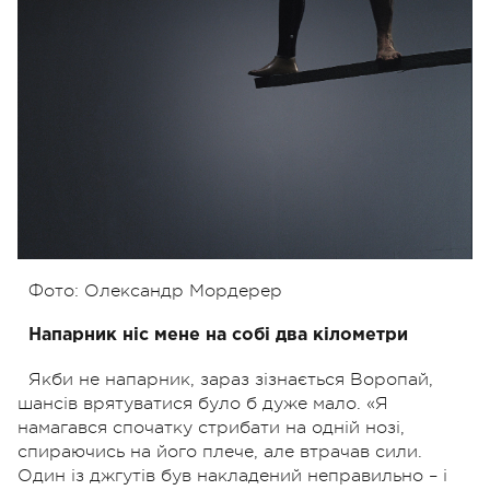
Фото: Олександр Мордерер
Напарник ніс мене на собі два кілометри
Якби не напарник, зараз зізнається Воропай,
шансів врятуватися було б дуже мало. «Я
намагався спочатку стрибати на одній нозі,
спираючись на його плече, але втрачав сили.
Один із джгутів був накладений неправильно – і