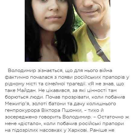
Володимир зізнається, що для нього війна
фактично почалася з появи російських прапорів у
рідному місті та сімейної трагедії. «Я не знав, що
таке Майдан. Не цікавився, за які цінності там
борються люди. Почав прозрівати, коли побачив
Межигір’я, золоті батони та дачу колишнього
генпрокурора Віктора Пшонки, – тихо й
зосереджено говорить Володимир. – Остаточно ж
мене «дістало», коли побачив російські прапори
на підозрілих масовках у Харкові. Раніше не