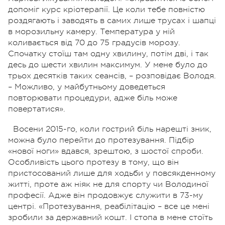
допоміг курс кріотерапії. Це коли тебе повністю
роздягають і заводять в самих лише трусах і шапці
в морозильну камеру. Температура у ній
коливається від 70 до 75 градусів морозу.
Спочатку стоїш там одну хвилину, потім дві, і так
десь до шести хвилин максимум. У мене було до
трьох десятків таких сеансів, – розповідає Володя.
– Можливо, у майбутньому доведеться
повторювати процедури, адже біль може
повертатися».
Восени 2015-го, коли гострий біль нарешті зник,
можна було перейти до протезування. Підбір
«нової ноги» вдався, зрештою, з шостої спроби.
Особливість цього протезу в тому, що він
пристосований лише для ходьби у повсякденному
житті, проте аж ніяк не для спорту чи Володиної
професії. Адже він продовжує служити в 73-му
центрі. «Протезування, реабілітацію – все це мені
зробили за державний кошт. І стопа в мене стоїть