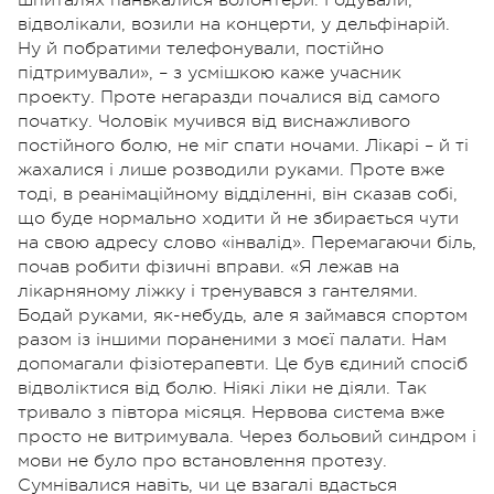
відволікали, возили на концерти, у дельфінарій.
Ну й побратими телефонували, постійно
підтримували», – з усмішкою каже учасник
проекту. Проте негаразди почалися від самого
початку. Чоловік мучився від виснажливого
постійного болю, не міг спати ночами. Лікарі – й ті
жахалися і лише розводили руками. Проте вже
тоді, в реанімаційному відділенні, він сказав собі,
що буде нормально ходити й не збирається чути
на свою адресу слово «інвалід». Перемагаючи біль,
почав робити фізичні вправи. «Я лежав на
лікарняному ліжку і тренувався з гантелями.
Бодай руками, як-небудь, але я займався спортом
разом із іншими пораненими з моєї палати. Нам
допомагали фізіотерапевти. Це був єдиний спосіб
відволіктися від болю. Ніякі ліки не діяли. Так
тривало з півтора місяця. Нервова система вже
просто не витримувала. Через больовий синдром і
мови не було про встановлення протезу.
Сумнівалися навіть, чи це взагалі вдасться