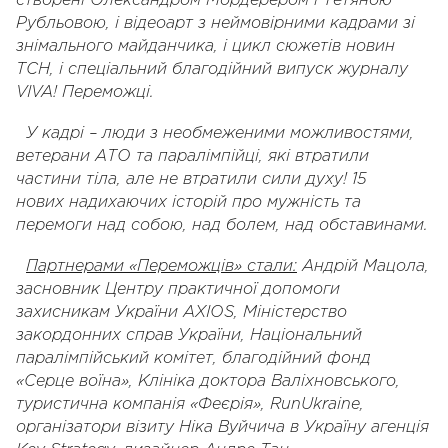
створені Олександром Мордерером і Тетяною
Рубльовою, і відеоарт з неймовірними кадрами зі
знімального майданчика, і цикл сюжетів новин
ТСН, і спеціальний благодійний випуск журналу
VIVA! Переможці.
У кадрі – люди з необмеженими можливостями,
ветерани АТО та паралімпійці, які втратили
частини тіла, але не втратили сили духу! 15
нових
надихаючих
історій про мужність та
перемоги над собою, над болем, над обставинами.
Партнерами «Переможців» стали:
Андрій Мацола,
засновник Центру практичної допомоги
захисникам України AXIOS, Міністерство
закордонних справ України, Національний
паралімпійський комітет, благодійний фонд
«Серце воїна», Клініка доктора Валіхновського,
туристична компанія «Феєрія», RunUkraine,
організатори візиту Ніка Вуйчича в Україну агенція