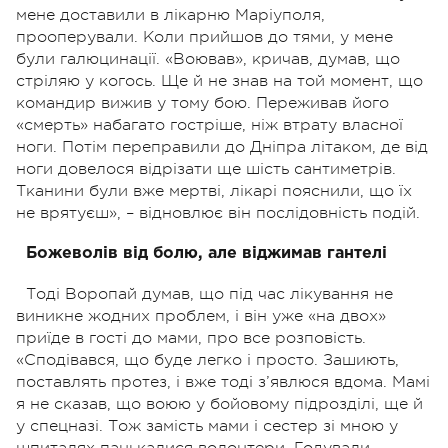
мене доставили в лікарню Маріуполя,
прооперували. Коли прийшов до тями, у мене
були галюцинації. «Воював», кричав, думав, що
стріляю у когось. Ще й не знав на той момент, що
командир вижив у тому бою. Переживав його
«смерть» набагато гостріше, ніж втрату власної
ноги. Потім переправили до Дніпра літаком, де від
ноги довелося відрізати ще шість сантиметрів.
Тканини були вже мертві, лікарі пояснили, що їх
не врятуєш», – відновлює він послідовність подій.
Божеволів від болю, але віджимав гантелі
Тоді Воропай думав, що під час лікування не
виникне жодних проблем, і він уже «на двох»
приїде в гості до мами, про все розповість.
«Сподівався, що буде легко і просто. Зашиють,
поставлять протез, і вже тоді з’явлюся вдома. Мамі
я не сказав, що воюю у бойовому підрозділі, ще й
у спецназі. Тож замість мами і сестер зі мною у
шпиталях панькалися волонтери. Годували,