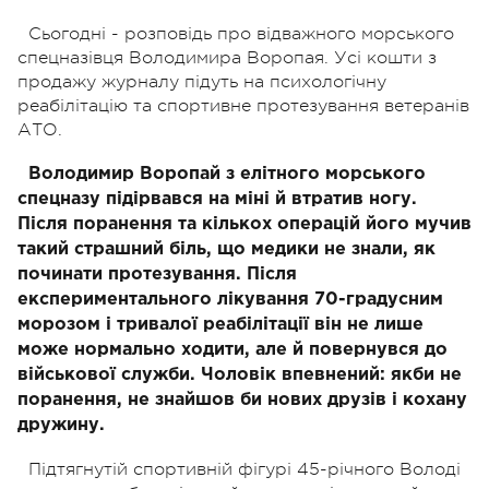
Сьогодні - розповідь про відважного морського
спецназівця Володимира Воропая.
Усі кошти з
продажу журналу підуть на психологічну
реабілітацію та спортивне протезування ветеранів
АТО.
Володимир Воропай з елітного морського
спецназу підірвався на міні й втратив ногу.
Після поранення та кількох операцій його мучив
такий страшний біль, що медики не знали, як
починати протезування. Після
експериментального лікування 70-градусним
морозом і тривалої реабілітації він не лише
може нормально ходити, але й повернувся до
військової служби. Чоловік впевнений: якби не
поранення, не знайшов би нових друзів і кохану
дружину.
Підтягнутій спортивній фігурі 45-річного Володі