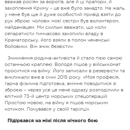
вважав росіян за ворогів, але й ці прапори, й
захоплення Криму – це вже було занадто. На жаль,
у мене був ще й дуже особистий привід взяти до
рук зброю: чоловік моєї сестри був волонтером,
майданівцем. Ми схильні вважати, що коли
сепаратисти тимчасово захопили владу в
Краматорську, його взяли в полон чеченські
бойовики. Він зник безвісти».
Зникнення родича-активіста й стало тією самою
останньою краплею. Володя пішов у військкомат
проситися на війну. Його записали в резервісти та
викликали вже в січні 2015 року. «Моя професія,
гарна фізична підготовка, вміння поводитися зі
зброєю – через усе це мене одразу розподілили в
елітний 73-й центр морських спецоперацій.
Простою мовою, на війну я пішов морським
котиком. Почувався у своїй тарілці».
Підірвався на міні після нічного бою