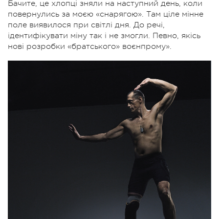
Бачите, це хлопці зняли на наступний день, коли
повернулись за моєю «снарягою». Там ціле мінне
поле виявилося при світлі дня. До речі,
ідентифікувати міну так і не змогли. Певно, якісь
нові розробки «братського» воєнпрому».