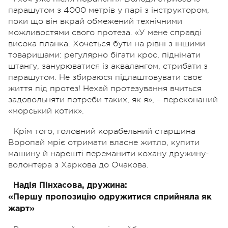
парашутом з 4000 метрів у парі з інструктором,
поки що він вкрай обмежений технічними
можливостями свого протеза. «У мене справді
висока планка. Хочеться бути на рівні з іншими
товаришами: регулярно бігати крос, піднімати
штангу, занурюватися із аквалангом, стрибати з
парашутом. Не збираюся підлаштовувати своє
життя під протез! Нехай протезування вчиться
задовольняти потреби таких, як я», – переконаний
«морський котик».
Крім того, головний корабельний старшина
Воропай мріє отримати власне житло, купити
машину й нарешті переманити кохану дружину-
волонтера з Харкова до Очакова.
Надія Пінхасова, дружина:
«Першу пропозицію одружитися сприйняла як
жарт»