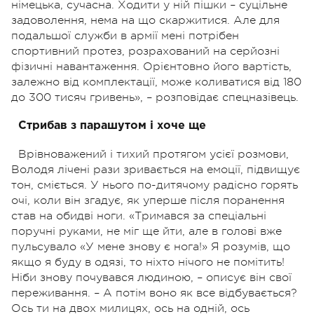
німецька, сучасна. Ходити у ній пішки – суцільне
задоволення, нема на що скаржитися. Але для
подальшої служби в армії мені потрібен
спортивний протез, розрахований на серйозні
фізичні навантаження. Орієнтовно його вартість,
залежно від комплектації, може коливатися від 180
до 300 тисяч гривень», – розповідає спецназівець.
Стрибав з парашутом і хоче ще
Врівноважений і тихий протягом усієї розмови,
Володя лічені рази зривається на емоції, підвищує
тон, сміється. У нього по-дитячому радісно горять
очі, коли він згадує, як уперше після поранення
став на обидві ноги. «Тримався за спеціальні
поручні руками, не міг ще йти, але в голові вже
пульсувало «У мене знову є нога!» Я розумів, що
якщо я буду в одязі, то ніхто нічого не помітить!
Ніби знову почувався людиною, – описує він свої
переживання. – А потім воно як все відбувається?
Ось ти на двох милицях, ось на одній, ось