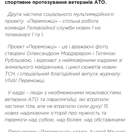
спортивне протезування ветеранів АТО.
Друга частина соціального мультимедійного
проекту «Переможці» - спільна робота
команди
Телевізійної служби новин 1 на
1
телеканалі 1 та
.
Проект «Переможці» - це і вражаючі фото,
створені Олександром Мордерером і Тетяною
Рубльовою, і відеоарт з неймовірними кадрами зі
знімального майданчика, і цикл сюжетів новин
ТСН, і спеціальний благодійний випуск журналу
VIVA! Переможці.
У кадрі – люди з необмеженими можливостями,
ветерани АТО та паралімпійці, які втратили
частини тіла, але не втратили сили духу! 15
нових
надихаючих
історій про мужність та
перемоги над собою, над болем, над обставинами.