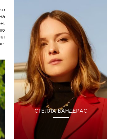
ко
на
н.
ню
ил
е.
СТЕЛЛА БАНДЕРАС