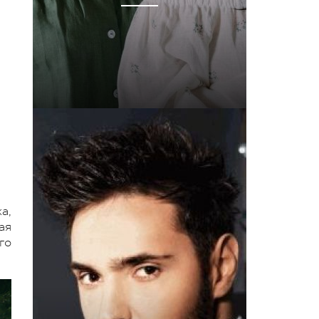
а,
ая
го