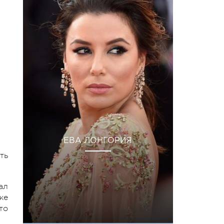
ЕВА ЛОНГОРИЯ
ть
ал
же
то