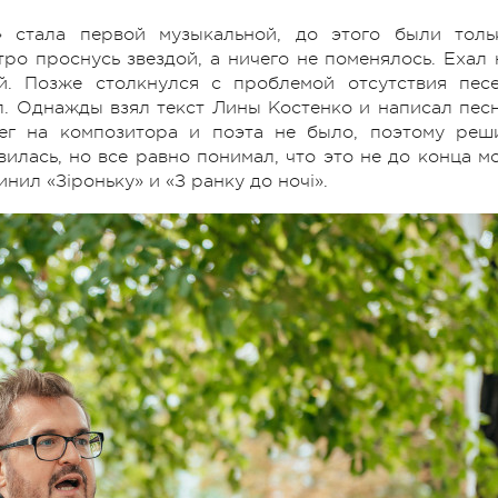
 стала первой музыкальной, до этого были толь
ро проснусь звездой, а ничего не поменялось. Ехал 
й. Позже столкнулся с проблемой отсутствия песе
л. Однажды взял текст Лины Костенко и написал пес
нег на композитора и поэта не было, поэтому реш
илась, но все равно понимал, что это не до конца мо
нил «Зіроньку» и «З ранку до ночі».