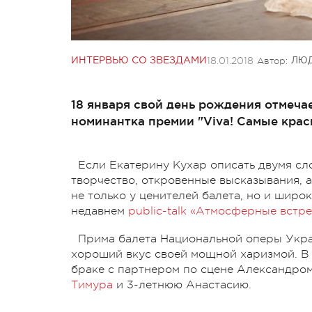
18.01.2018
Автор:
ИНТЕРВЬЮ СО ЗВЕЗДАМИ
ЛЮД
18 января свой день рождения отмеч
номинантка премии "Viva! Самые крас
Если Екатерину Кухар описать двумя сло
творчество, откровенные высказывания, 
не только у ценителей балета, но и широ
недавнем
public-talk «Атмосферные встреч
Прима балета Национальной оперы Укра
хороший вкус своей мощной харизмой. 
браке с партнером по сцене Александром
Тимура
и 3-летнюю Анастасию.