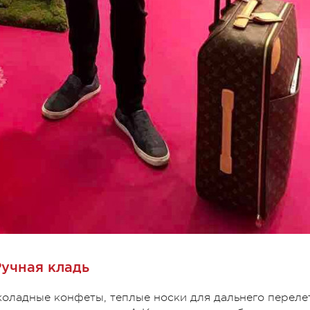
Ручная кладь
коладные конфеты, теплые носки для дальнего переле