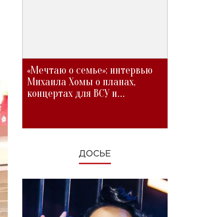
«Мечтаю о семье»: интервью
Михаила Хомы о планах,
концертах для ВСУ и
изменениях во время войны
ДОСЬЕ