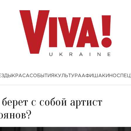
ЕЗДЫ
КРАСА
СОБЫТИЯ
КУЛЬТУРА
АФИША
КИНО
СПЕЦ
 берет с собой артист
оянов?