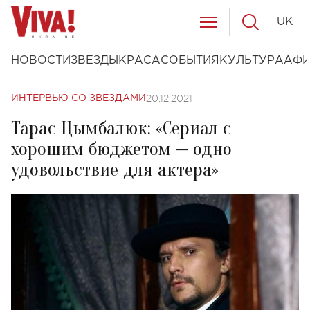
UK
НОВОСТИ
ЗВЕЗДЫ
КРАСА
СОБЫТИЯ
КУЛЬТУРА
АФ
20.12.2021
ИНТЕРВЬЮ СО ЗВЕЗДАМИ
Тарас Цымбалюк: «Сериал с
хорошим бюджетом — одно
удовольствие для актера»