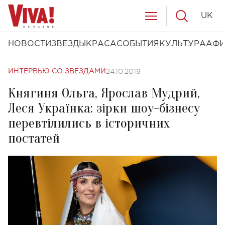
UK
НОВОСТИ
ЗВЕЗДЫ
КРАСА
СОБЫТИЯ
КУЛЬТУРА
АФ
24.10.2019
ИНТЕРВЬЮ СО ЗВЕЗДАМИ
Княгиня Ольга, Ярослав Мудрий,
Леся Українка: зірки шоу-бізнесу
перевтілились в історичних
постатей