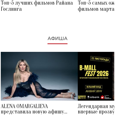
Топ-5 лучших фильмов Райана
Топ-5 самых о
Гослинга
фильмов марта 
посмотреть в к
АФИША
ALENA OMARGALIEVA
Легендарная м
представила новую афишу
впервые прозву