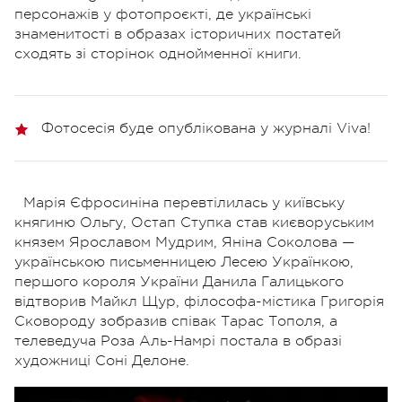
персонажів у фотопроєкті, де українські
знаменитості в образах історичних постатей
сходять зі сторінок однойменної книги.
Фотосесія буде опублікована у журналі Viva!
Марія Єфросиніна перевтілилась у київську
княгиню Ольгу, Остап Ступка став києворуським
князем Ярославом Мудрим, Яніна Соколова —
українською письменницею Лесею Українкою,
першого короля України Данила Галицького
відтворив Майкл Щур, філософа-містика Григорія
Сковороду зобразив співак Тарас Тополя, а
телеведуча Роза Аль-Намрі постала в образі
художниці Соні Делоне.