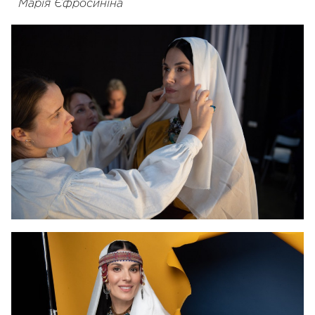
Марія Єфросиніна