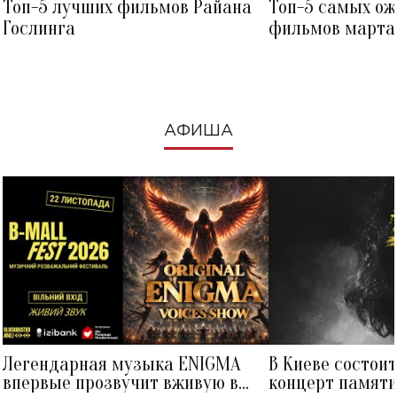
Топ-5 лучших фильмов Райана
Топ-5 самых о
Гослинга
фильмов марта 
посмотреть в к
АФИША
Легендарная музыка ENIGMA
В Киеве состои
впервые прозвучит вживую в
концерт памят