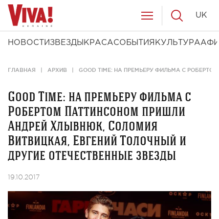
UK
НОВОСТИ
ЗВЕЗДЫ
КРАСА
СОБЫТИЯ
КУЛЬТУРА
АФ
ГЛАВНАЯ
АРХИВ
GOOD TIME: НА ПРЕМЬЕРУ ФИЛЬМА С РОБЕРТО
Good Time: на премьеру фильма с
Робертом Паттинсоном пришли
Андрей Хлывнюк, Соломия
Витвицкая, Евгений Толочный и
другие отечественные звезды
19.10.2017