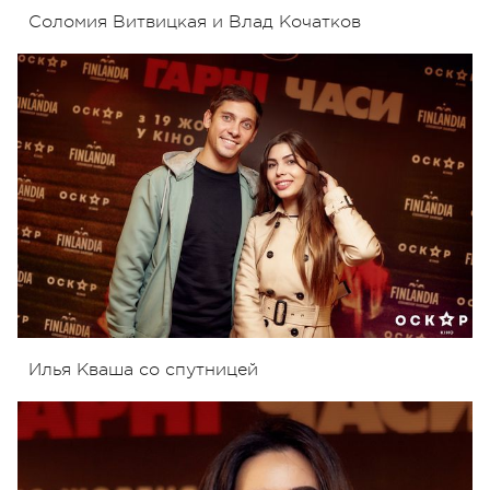
Соломия Витвицкая и Влад Кочатков
Илья Кваша со спутницей