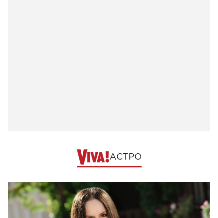
АСТРО