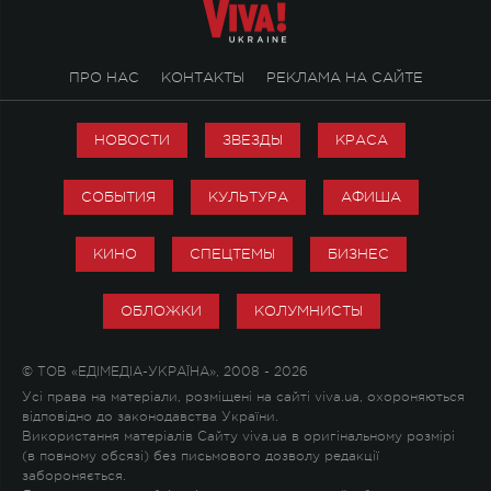
ПРО НАС
КОНТАКТЫ
РЕКЛАМА НА САЙТЕ
НОВОСТИ
ЗВЕЗДЫ
КРАСА
СОБЫТИЯ
КУЛЬТУРА
АФИША
КИНО
СПЕЦТЕМЫ
БИЗНЕС
ОБЛОЖКИ
КОЛУМНИСТЫ
© ТОВ «ЕДІМЕДІА-УКРАЇНА», 2008 - 2026
Усі права на матеріали, розміщені на сайті viva.ua, охороняються
відповідно до законодавства України.
Використання матеріалів Сайту viva.ua в оригінальному розмірі
(в повному обсязі) без письмового дозволу редакції
забороняється.