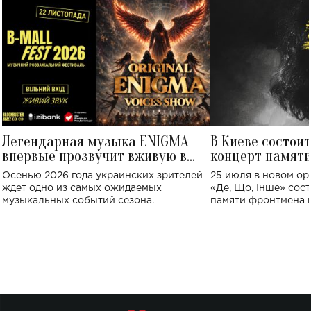
Легендарная музыка ENIGMA
В Киеве состои
впервые прозвучит вживую в
концерт памят
Украине: где состоится концерт
Клименко: более
Осенью 2026 года украинских зрителей
25 июля в новом op
исполнят песн
ждет одно из самых ожидаемых
«Де, Що, Інше» сос
музыкальных событий сезона.
памяти фронтмена
Михаила Клименко. 
особенный музыкал
посвященный артист
стало символом ис
настоящей любви.