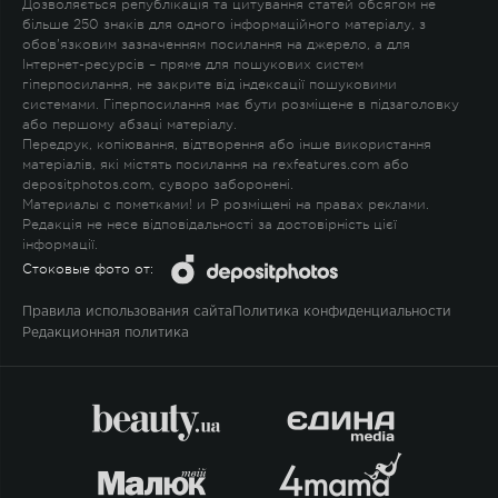
Дозволяється републікація та цитування статей обсягом не
більше 250 знаків для одного інформаційного матеріалу, з
обов'язковим зазначенням посилання на джерело, а для
Інтернет-ресурсів – пряме для пошукових систем
гіперпосилання, не закрите від індексації пошуковими
системами. Гіперпосилання має бути розміщене в підзаголовку
або першому абзаці матеріалу.
Передрук, копіювання, відтворення або інше використання
матеріалів, які містять посилання на rexfeatures.com або
depositphotos.com, суворо заборонені.
Материалы с пометками
!
и
P
розміщені на правах реклами.
Редакція не несе відповідальності за достовірність цієї
інформації.
Стоковые фото от:
Правила использования сайта
Политика конфиденциальности
Редакционная политика