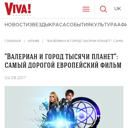
UK
НОВОСТИ
ЗВЕЗДЫ
КРАСА
СОБЫТИЯ
КУЛЬТУРА
АФ
ГЛАВНАЯ
АРХИВ
"ВАЛЕРИАН И ГОРОД ТЫСЯЧИ ПЛАНЕТ": САМЫЙ
"Валериан и город тысячи планет":
самый дорогой европейский фильм
04.08.2017