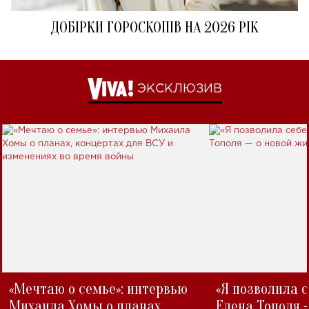
ДОБІРКИ ГОРОСКОПІВ НА 2026 РІК
ЭКСКЛЮЗИВ
«Мечтаю о семье»: интервью
«Я позволила 
Михаила Хомы о планах,
Елена Тополя 