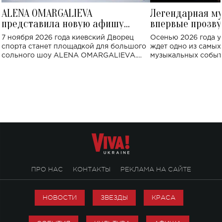
ALENA OMARGALIEVA
Легендарная м
представила новую афишу
впервые прозву
большого концерта во Дворце
Украине: где со
7 ноября 2026 года киевский Дворец
Осенью 2026 года у
спорта
спорта станет площадкой для большого
ждет одно из самы
сольного шоу ALENA OMARGALIEVA.
музыкальных событ
Концерт получил символичное название
«Не пьяная — влюбленная».
ПРО НАС
КОНТАКТЫ
РЕКЛАМА НА САЙТЕ
НОВОСТИ
ЗВЕЗДЫ
КРАСА