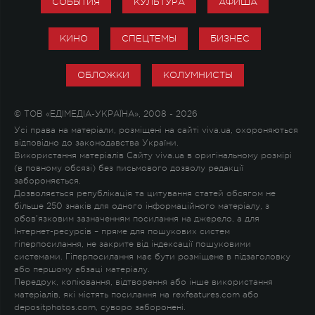
СОБЫТИЯ
КУЛЬТУРА
АФИША
КИНО
СПЕЦТЕМЫ
БИЗНЕС
ОБЛОЖКИ
КОЛУМНИСТЫ
© ТОВ «ЕДІМЕДІА-УКРАЇНА», 2008 - 2026
Усі права на матеріали, розміщені на сайті viva.ua, охороняються
відповідно до законодавства України.
Використання матеріалів Сайту viva.ua в оригінальному розмірі
(в повному обсязі) без письмового дозволу редакції
забороняється.
Дозволяється републікація та цитування статей обсягом не
більше 250 знаків для одного інформаційного матеріалу, з
обов'язковим зазначенням посилання на джерело, а для
Інтернет-ресурсів – пряме для пошукових систем
гіперпосилання, не закрите від індексації пошуковими
системами. Гіперпосилання має бути розміщене в підзаголовку
або першому абзаці матеріалу.
Передрук, копіювання, відтворення або інше використання
матеріалів, які містять посилання на rexfeatures.com або
depositphotos.com, суворо заборонені.