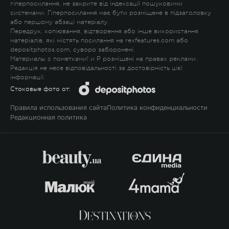
гіперпосилання, не закрите від індексації пошуковими
системами. Гіперпосилання має бути розміщене в підзаголовку
або першому абзаці матеріалу.
Передрук, копіювання, відтворення або інше використання
матеріалів, які містять посилання на rexfeatures.com або
depositphotos.com, суворо заборонені.
Материалы с пометками
!
и
P
розміщені на правах реклами.
Редакція не несе відповідальності за достовірність цієї
інформації.
Стоковые фото от:
Правила использования сайта
Политика конфиденциальности
Редакционная политика