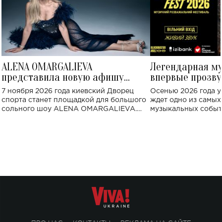
ALENA OMARGALIEVA
Легендарная м
представила новую афишу
впервые прозву
большого концерта во Дворце
Украине: где со
7 ноября 2026 года киевский Дворец
Осенью 2026 года у
спорта
спорта станет площадкой для большого
ждет одно из самы
сольного шоу ALENA OMARGALIEVA.
музыкальных событ
Концерт получил символичное название
«Не пьяная — влюбленная».