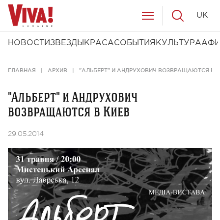
UK
НОВОСТИ
ЗВЕЗДЫ
КРАСА
СОБЫТИЯ
КУЛЬТУРА
АФ
ГЛАВНАЯ
АРХИВ
"АЛЬБЕРТ" И АНДРУХОВИЧ ВОЗВРАЩАЮТСЯ В 
"Альберт" и Андрухович
возвращаются в Киев
29.05.2014