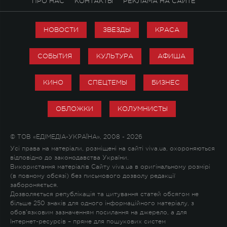
ПРО НАС
КОНТАКТЫ
РЕКЛАМА НА САЙТЕ
НОВОСТИ
ЗВЕЗДЫ
КРАСА
СОБЫТИЯ
КУЛЬТУРА
АФИША
КИНО
СПЕЦТЕМЫ
БИЗНЕС
ОБЛОЖКИ
КОЛУМНИСТЫ
© ТОВ «ЕДІМЕДІА-УКРАЇНА», 2008 - 2026
Усі права на матеріали, розміщені на сайті viva.ua, охороняються
відповідно до законодавства України.
Використання матеріалів Сайту viva.ua в оригінальному розмірі
(в повному обсязі) без письмового дозволу редакції
забороняється.
Дозволяється републікація та цитування статей обсягом не
більше 250 знаків для одного інформаційного матеріалу, з
обов'язковим зазначенням посилання на джерело, а для
Інтернет-ресурсів – пряме для пошукових систем