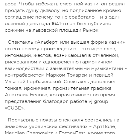
вора. Чтобы избежать смертной казни, он решил
продать душу дьяволу, но подписанное кровью
соглашение почему-то не сработало – и в один
осенний день года 1641-го он был публично
сожжен на львовской площади Рынок.
Спектакль «Альберт, или высшая форма казни»
по его новому произведению – это игра слов,
интонаций, жестов, возникающая в отчаянном,
рискованном и одновременно гармоничном
взаимодействии с замечательными музыкантами –
контрабасистом Марком Токарем и певицей
Ульяной Горбачевской. Спектакль дополняет
тонкая, ироничная, пронзительная графика
Анатолия Белова, которая оживает во время
представления благодаря работе vj group
«CUBE».
Премьерные показы спектакля состоялись на
знаковых украинских фестивалях – АртПоле,
Meridian Czernowitz и ГогольFest, кроме того