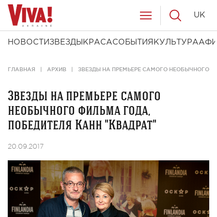
UK
НОВОСТИ
ЗВЕЗДЫ
КРАСА
СОБЫТИЯ
КУЛЬТУРА
АФ
ГЛАВНАЯ
АРХИВ
ЗВЕЗДЫ НА ПРЕМЬЕРЕ САМОГО НЕОБЫЧНОГО ФИ
Звезды на премьере самого
необычного фильма года,
победителя Канн "Квадрат"
20.09.2017