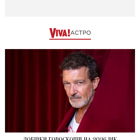
АСТРО