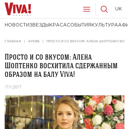
UK
НОВОСТИ
ЗВЕЗДЫ
КРАСА
СОБЫТИЯ
КУЛЬТУРА
АФ
ГЛАВНАЯ
АРХИВ
ПРОСТО И СО ВКУСОМ: АЛЕНА ШОПТЕНКО ВОС
Просто и со вкусом: Алена
Шоптенко восхитила сдержанным
образом на балу Viva!
17.11.2017