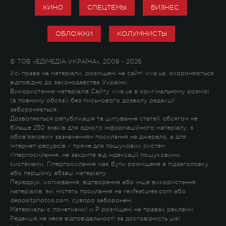
КИНО
СПЕЦТЕМЫ
БИЗНЕС
ОБЛОЖКИ
КОЛУМНИСТЫ
© ТОВ «ЕДІМЕДІА-УКРАЇНА», 2008 - 2026
Усі права на матеріали, розміщені на сайті viva.ua, охороняються
відповідно до законодавства України.
Використання матеріалів Сайту viva.ua в оригінальному розмірі
(в повному обсязі) без письмового дозволу редакції
забороняється.
Дозволяється републікація та цитування статей обсягом не
більше 250 знаків для одного інформаційного матеріалу, з
обов'язковим зазначенням посилання на джерело, а для
Інтернет-ресурсів – пряме для пошукових систем
гіперпосилання, не закрите від індексації пошуковими
системами. Гіперпосилання має бути розміщене в підзаголовку
або першому абзаці матеріалу.
Передрук, копіювання, відтворення або інше використання
матеріалів, які містять посилання на rexfeatures.com або
depositphotos.com, суворо заборонені.
Материалы с пометками
!
и
P
розміщені на правах реклами.
Редакція не несе відповідальності за достовірність цієї