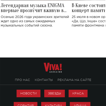
Легендарная музыка ENIGMA
В Киеве состои
впервые прозвучит вживую в
концерт памят
Украине: где состоится концерт
Клименко: более
Осенью 2026 года украинских зрителей
25 июля в новом op
исполнят песн
ждет одно из самых ожидаемых
«Де, Що, Інше» сос
музыкальных событий сезона.
памяти фронтмена
Михаила Клименко. 
особенный музыкал
посвященный артист
стало символом ис
настоящей любви.
ПРО НАС
КОНТАКТЫ
РЕКЛАМА НА САЙТЕ
НОВОСТИ
ЗВЕЗДЫ
КРАСА
СОБЫТИЯ
КУЛЬТУРА
АФИША