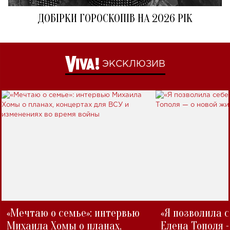
ДОБІРКИ ГОРОСКОПІВ НА 2026 РІК
ЭКСКЛЮЗИВ
«Мечтаю о семье»: интервью
«Я позволила 
Михаила Хомы о планах,
Елена Тополя 