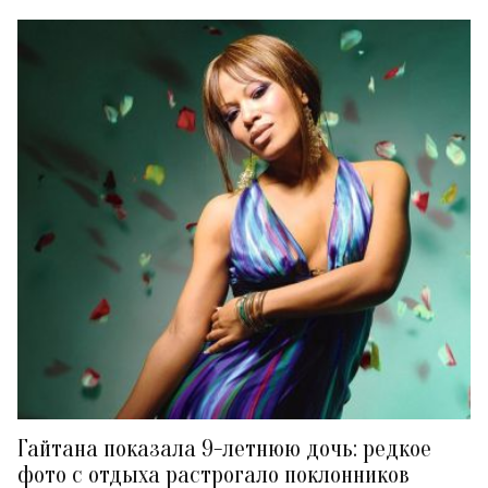
Гайтана показала 9-летнюю дочь: редкое
фото с отдыха растрогало поклонников