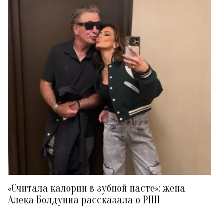
«Считала калории в зубной пасте»: жена
Алека Болдуина рассказала о РПП