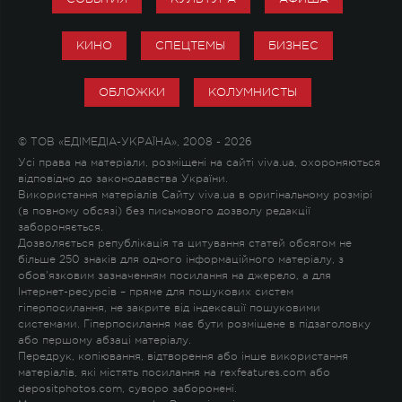
КИНО
СПЕЦТЕМЫ
БИЗНЕС
ОБЛОЖКИ
КОЛУМНИСТЫ
© ТОВ «ЕДІМЕДІА-УКРАЇНА», 2008 - 2026
Усі права на матеріали, розміщені на сайті viva.ua, охороняються
відповідно до законодавства України.
Використання матеріалів Сайту viva.ua в оригінальному розмірі
(в повному обсязі) без письмового дозволу редакції
забороняється.
Дозволяється републікація та цитування статей обсягом не
більше 250 знаків для одного інформаційного матеріалу, з
обов'язковим зазначенням посилання на джерело, а для
Інтернет-ресурсів – пряме для пошукових систем
гіперпосилання, не закрите від індексації пошуковими
системами. Гіперпосилання має бути розміщене в підзаголовку
або першому абзаці матеріалу.
Передрук, копіювання, відтворення або інше використання
матеріалів, які містять посилання на rexfeatures.com або
depositphotos.com, суворо заборонені.