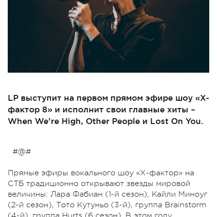
LP выступит на первом прямом эфире шоу «Х-
фактор 8» и исполнит свои главные хиты –
When We're High, Other People и Lost On You.
#@#
Прямые эфиры вокального шоу «Х-фактор» на
СТБ традиционно открывают звезды мировой
величины: Лара Фабиан (1-й сезон), Кайли Миноуг
(2-й сезон), Тото Кутуньо (3-й), группа Brainstorm
(4-й), группа Hurts (6 сезон). В этом году