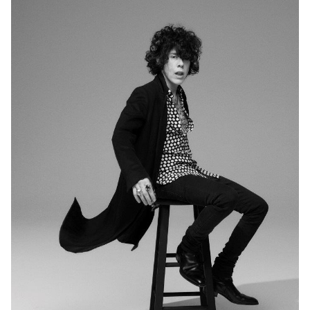
Напомним, также этот эфир украсит своим
выступлением и другая звезда, судья шоу Настя
Каменских, которая
впервые выйдет на сцену в
и
рамках собственного сольного проекта NK