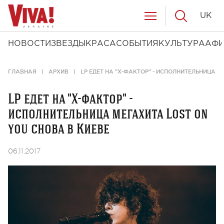
UK
НОВОСТИ
ЗВЕЗДЫ
КРАСА
СОБЫТИЯ
КУЛЬТУРА
АФ
ГЛАВНАЯ
АРХИВ
LP ЕДЕТ НА "Х-ФАКТОР" - ИСПОЛНИТЕЛЬНИЦА М
LP едет на "Х-фактор" -
исполнительница мегахита Lost on
you снова в Киеве
06.11.2017