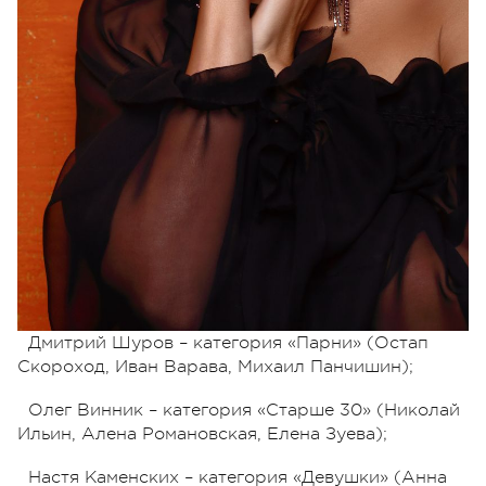
Кроме того, зрители шоу «Х-фактор» увидят
вокальную битву финалистов шоу. А поскольку в
этом году в шоу вернулась традиция разделения
участников на категории, судейские команды
выглядят так:
Андрей Данилко
– категория «Коллективы»
(Kazka, Yurcash, «Каблуками по брусчатке»);
Дмитрий Шуров – категория «Парни» (Остап
Скороход, Иван Варава, Михаил Панчишин);
Олег Винник – категория «Старше 30» (Николай
Ильин, Алена Романовская, Елена Зуева);
Настя Каменских – категория «Девушки» (Анна