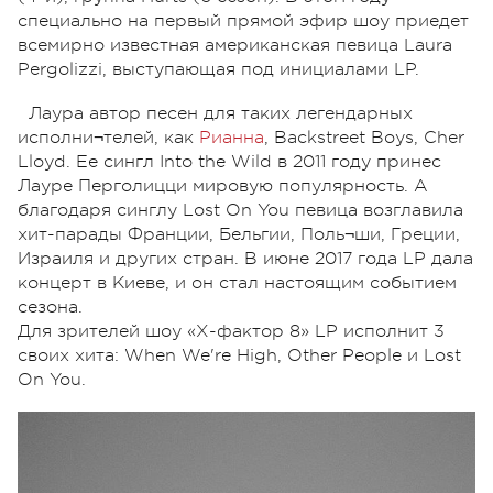
специально на первый прямой эфир шоу приедет
всемирно известная американская певица Laura
Pergolizzi, выступающая под инициалами LP.
Лаура автор песен для таких легендарных
исполни¬телей, как
Рианна
, Backstreet Boys, Cher
Lloyd. Ее сингл Into the Wild в 2011 году принес
Лауре Перголицци мировую популярность. А
благодаря синглу Lost On You певица возглавила
хит-парады Франции, Бельгии, Поль¬ши, Греции,
Израиля и других стран. В июне 2017 года LP дала
концерт в Киеве, и он стал настоящим событием
сезона.
Для зрителей шоу «Х-фактор 8» LP исполнит 3
своих хита: When We're High, Other People и Lost
On You.