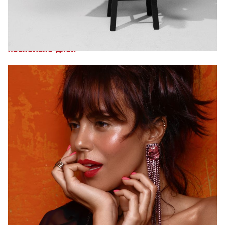
исполнит свой первый сингл #этомояночь.
ЧИТАЙТЕ:
Вот так успех! Сольный клип Насти
Каменских заработал первый миллион за
несколько дней