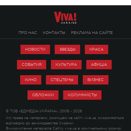
ПРО НАС
КОНТАКТЫ
РЕКЛАМА НА САЙТЕ
НОВОСТИ
ЗВЕЗДЫ
КРАСА
СОБЫТИЯ
КУЛЬТУРА
АФИША
КИНО
СПЕЦТЕМЫ
БИЗНЕС
ОБЛОЖКИ
КОЛУМНИСТЫ
© ТОВ «ЕДІМЕДІА-УКРАЇНА», 2008 - 2026
Усі права на матеріали, розміщені на сайті viva.ua, охороняються
відповідно до законодавства України.
Використання матеріалів Сайту viva.ua в оригінальному розмірі