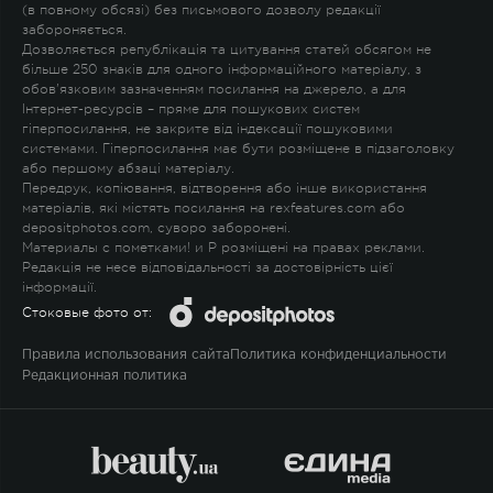
(в повному обсязі) без письмового дозволу редакції
забороняється.
Дозволяється републікація та цитування статей обсягом не
більше 250 знаків для одного інформаційного матеріалу, з
обов'язковим зазначенням посилання на джерело, а для
Інтернет-ресурсів – пряме для пошукових систем
гіперпосилання, не закрите від індексації пошуковими
системами. Гіперпосилання має бути розміщене в підзаголовку
або першому абзаці матеріалу.
Передрук, копіювання, відтворення або інше використання
матеріалів, які містять посилання на rexfeatures.com або
depositphotos.com, суворо заборонені.
Материалы с пометками
!
и
P
розміщені на правах реклами.
Редакція не несе відповідальності за достовірність цієї
інформації.
Стоковые фото от:
Правила использования сайта
Политика конфиденциальности
Редакционная политика