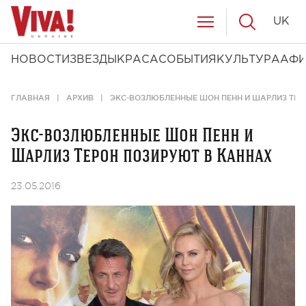
UK
НОВОСТИ
ЗВЕЗДЫ
КРАСА
СОБЫТИЯ
КУЛЬТУРА
АФ
ГЛАВНАЯ
АРХИВ
ЭКС-ВОЗЛЮБЛЕННЫЕ ШОН ПЕНН И ШАРЛИЗ ТЕР
Экс-возлюбленные Шон Пенн и
Шарлиз Терон позируют в Каннах
23.05.2016