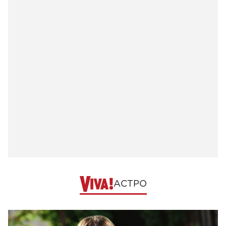
АСТРО