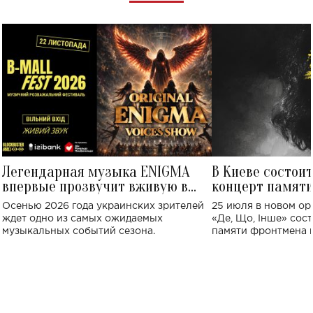
Легендарная музыка ENIGMA
В Киеве состои
впервые прозвучит вживую в
концерт памят
Украине: где состоится концерт
Клименко: более
Осенью 2026 года украинских зрителей
25 июля в новом op
исполнят песн
ждет одно из самых ожидаемых
«Де, Що, Інше» сос
музыкальных событий сезона.
памяти фронтмена
Михаила Клименко. 
особенный музыкал
посвященный артист
стало символом ис
настоящей любви.