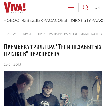
UK
НОВОСТИ
ЗВЕЗДЫ
КРАСА
СОБЫТИЯ
КУЛЬТУРА
АФ
ГЛАВНАЯ
АРХИВ
ПРЕМЬЕРА ТРИЛЛЕРА "ТЕНИ НЕЗАБЫТЫХ ПРЕДК
Премьера триллера "Тени незабытых
предков" перенесена
25.04.2013