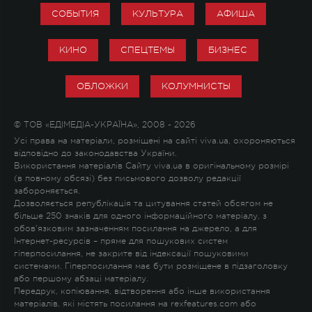
СОБЫТИЯ
КУЛЬТУРА
АФИША
КИНО
СПЕЦТЕМЫ
БИЗНЕС
ОБЛОЖКИ
КОЛУМНИСТЫ
© ТОВ «ЕДІМЕДІА-УКРАЇНА», 2008 - 2026
Усі права на матеріали, розміщені на сайті viva.ua, охороняються
відповідно до законодавства України.
Використання матеріалів Сайту viva.ua в оригінальному розмірі
(в повному обсязі) без письмового дозволу редакції
забороняється.
Дозволяється републікація та цитування статей обсягом не
більше 250 знаків для одного інформаційного матеріалу, з
обов'язковим зазначенням посилання на джерело, а для
Інтернет-ресурсів – пряме для пошукових систем
гіперпосилання, не закрите від індексації пошуковими
системами. Гіперпосилання має бути розміщене в підзаголовку
або першому абзаці матеріалу.
Передрук, копіювання, відтворення або інше використання
матеріалів, які містять посилання на rexfeatures.com або