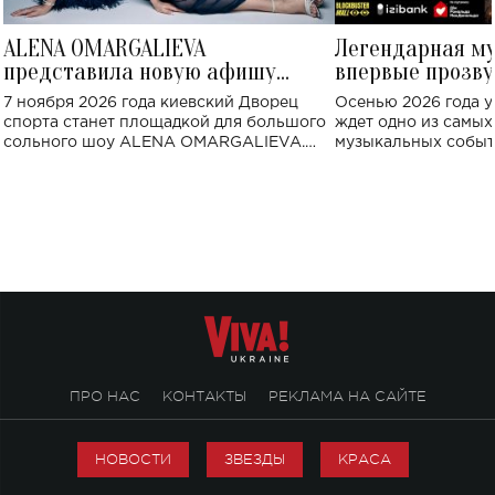
ALENA OMARGALIEVA
Легендарная м
представила новую афишу
впервые прозву
большого концерта во Дворце
Украине: где со
7 ноября 2026 года киевский Дворец
Осенью 2026 года у
спорта
спорта станет площадкой для большого
ждет одно из самы
сольного шоу ALENA OMARGALIEVA.
музыкальных событ
Концерт получил символичное название
«Не пьяная — влюбленная».
ПРО НАС
КОНТАКТЫ
РЕКЛАМА НА САЙТЕ
НОВОСТИ
ЗВЕЗДЫ
КРАСА