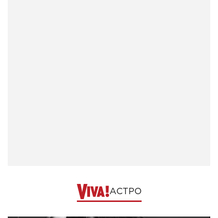
АСТРО