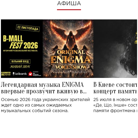
АФИША
Легендарная музыка ENIGMA
В Киеве состои
впервые прозвучит вживую в
концерт памят
Украине: где состоится концерт
Клименко: более
Осенью 2026 года украинских зрителей
25 июля в новом op
исполнят песн
ждет одно из самых ожидаемых
«Де, Що, Інше» сос
музыкальных событий сезона.
памяти фронтмена
Михаила Клименко. 
особенный музыкал
посвященный артист
стало символом ис