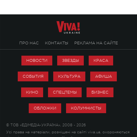
настоящей любви.
ПРО НАС
КОНТАКТЫ
РЕКЛАМА НА САЙТЕ
НОВОСТИ
ЗВЕЗДЫ
КРАСА
СОБЫТИЯ
КУЛЬТУРА
АФИША
КИНО
СПЕЦТЕМЫ
БИЗНЕС
ОБЛОЖКИ
КОЛУМНИСТЫ
© ТОВ «ЕДІМЕДІА-УКРАЇНА», 2008 - 2026
Усі права на матеріали, розміщені на сайті viva.ua, охороняються