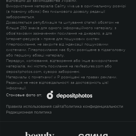
відповідно до законодавства України.
Використання матеріалів Сайту viva.ua в оригінальному розмірі
(в повному обсязі) без письмового дозволу редакції
забороняється.
Дозволяється републікація та цитування статей обсягом не
більше 250 знаків для одного інформаційного матеріалу, з
обов'язковим зазначенням посилання на джерело, а для
Інтернет-ресурсів – пряме для пошукових систем
гіперпосилання, не закрите від індексації пошуковими
системами. Гіперпосилання має бути розміщене в підзаголовку
або першому абзаці матеріалу.
Передрук, копіювання, відтворення або інше використання
матеріалів, які містять посилання на rexfeatures.com або
depositphotos.com, суворо заборонені.
Материалы с пометками
!
и
P
розміщені на правах реклами.
Редакція не несе відповідальності за достовірність цієї
інформації.
Стоковые фото от:
Правила использования сайта
Политика конфиденциальности
Редакционная политика