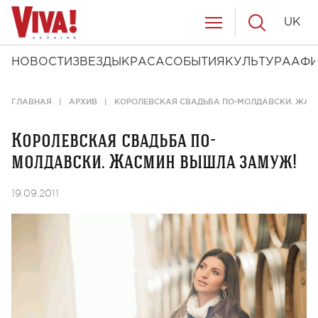
UK
НОВОСТИ
ЗВЕЗДЫ
КРАСА
СОБЫТИЯ
КУЛЬТУРА
АФ
ГЛАВНАЯ
АРХИВ
КОРОЛЕВСКАЯ СВАДЬБА ПО-МОЛДАВСКИ. ЖА
Королевская свадьба по-
молдавски. Жасмин вышла замуж!
19.09.2011