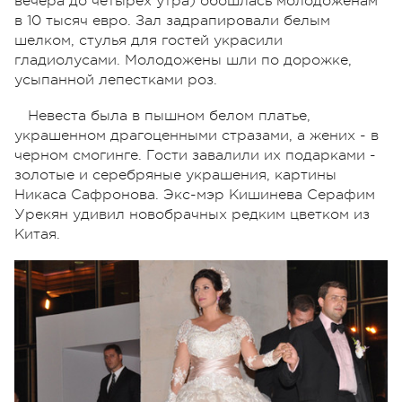
вечера до четырех утра) обошлась молодоженам
в 10 тысяч евро. Зал задрапировали белым
шелком, стулья для гостей украсили
гладиолусами. Молодожены шли по дорожке,
усыпанной лепестками роз.
Невеста была в пышном белом платье,
украшенном драгоценными стразами, а жених - в
черном смогинге. Гости завалили их подарками -
золотые и серебряные украшения, картины
Никаса Сафронова. Экс-мэр Кишинева Серафим
Урекян удивил новобрачных редким цветком из
Китая.