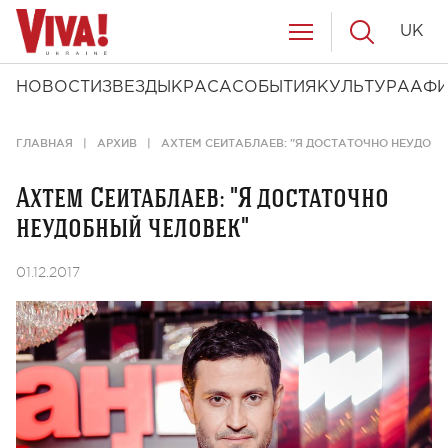
UK
НОВОСТИ
ЗВЕЗДЫ
КРАСА
СОБЫТИЯ
КУЛЬТУРА
АФ
ГЛАВНАЯ
АРХИВ
АХТЕМ СЕИТАБЛАЕВ: "Я ДОСТАТОЧНО НЕУДОБН
Ахтем Сеитаблаев: "Я достаточно
неудобный человек"
01.12.2017