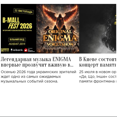
Легендарная музыка ENIGMA
В Киеве состои
впервые прозвучит вживую в
концерт памят
Украине: где состоится концерт
Клименко: более
Осенью 2026 года украинских зрителей
25 июля в новом op
исполнят песн
ждет одно из самых ожидаемых
«Де, Що, Інше» сос
музыкальных событий сезона.
памяти фронтмена
Михаила Клименко. 
особенный музыкал
посвященный артист
стало символом ис
настоящей любви.