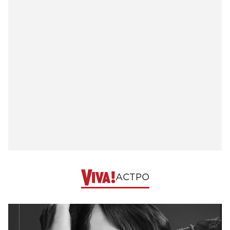
АСТРО