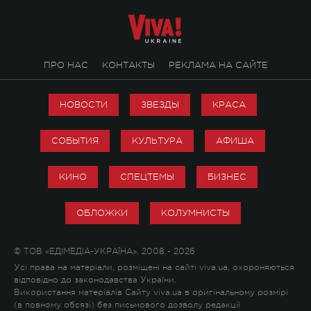
ПРО НАС
КОНТАКТЫ
РЕКЛАМА НА САЙТЕ
НОВОСТИ
ЗВЕЗДЫ
КРАСА
СОБЫТИЯ
КУЛЬТУРА
АФИША
КИНО
СПЕЦТЕМЫ
БИЗНЕС
ОБЛОЖКИ
КОЛУМНИСТЫ
© ТОВ «ЕДІМЕДІА-УКРАЇНА», 2008 - 2026
Усі права на матеріали, розміщені на сайті viva.ua, охороняються
відповідно до законодавства України.
Використання матеріалів Сайту viva.ua в оригінальному розмірі
(в повному обсязі) без письмового дозволу редакції