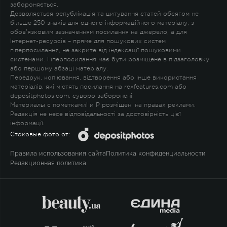
забороняється.
Дозволяється републікація та цитування статей обсягом не
більше 250 знаків для одного інформаційного матеріалу, з
обов'язковим зазначенням посилання на джерело, а для
Інтернет-ресурсів – пряме для пошукових систем
гіперпосилання, не закрите від індексації пошуковими
системами. Гіперпосилання має бути розміщене в підзаголовку
або першому абзаці матеріалу.
Передрук, копіювання, відтворення або інше використання
матеріалів, які містять посилання на rexfeatures.com або
depositphotos.com, суворо заборонені.
Материалы с пометками
!
и
P
розміщені на правах реклами.
Редакція не несе відповідальності за достовірність цієї
інформації.
Стоковые фото от:
Правила использования сайта
Политика конфиденциальности
Редакционная политика