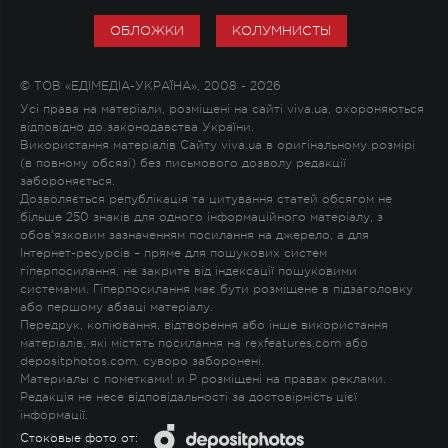
ОБЛОЖКИ
КОЛУМНИСТЫ
© ТОВ «ЕДІМЕДІА-УКРАЇНА», 2008 - 2026
Усі права на матеріали, розміщені на сайті viva.ua, охороняються
відповідно до законодавства України.
Використання матеріалів Сайту viva.ua в оригінальному розмірі
(в повному обсязі) без письмового дозволу редакції
забороняється.
Дозволяється републікація та цитування статей обсягом не
більше 250 знаків для одного інформаційного матеріалу, з
обов'язковим зазначенням посилання на джерело, а для
Інтернет-ресурсів – пряме для пошукових систем
гіперпосилання, не закрите від індексації пошуковими
системами. Гіперпосилання має бути розміщене в підзаголовку
або першому абзаці матеріалу.
Передрук, копіювання, відтворення або інше використання
матеріалів, які містять посилання на rexfeatures.com або
depositphotos.com, суворо заборонені.
Материалы с пометками
!
и
P
розміщені на правах реклами.
Редакція не несе відповідальності за достовірність цієї
інформації.
Стоковые фото от: