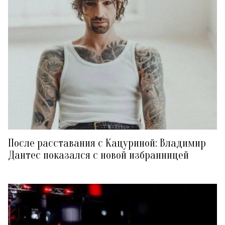
После расставания с Кацуриной: Владимир
Дантес показался с новой избранницей