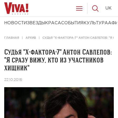
UK
НОВОСТИ
ЗВЕЗДЫ
КРАСА
СОБЫТИЯ
КУЛЬТУРА
АФ
ГЛАВНАЯ
АРХИВ
СУДЬЯ "Х-ФАКТОРА-7" АНТОН САВЛЕПОВ: "Я С
Судья "Х-фактора-7" Антон Савлепов:
"Я сразу вижу, кто из участников
хищник"
22.10.2016