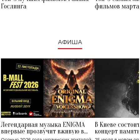
Гослинга
фильмов марта 
посмотреть в к
АФИША
Легендарная музыка ENIGMA
В Киеве состои
впервые прозвучит вживую в
концерт памят
Украине: где состоится концерт
Клименко: более