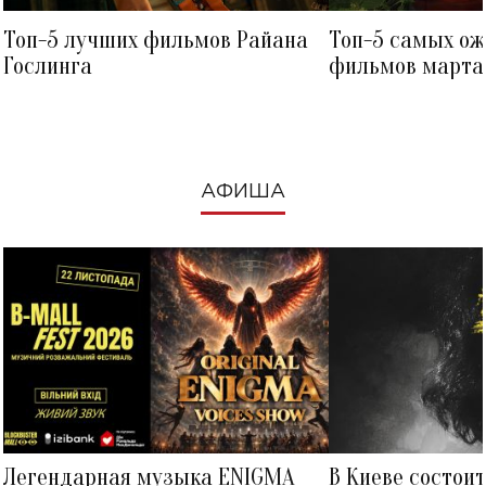
Топ-5 лучших фильмов Райана
Топ-5 самых о
Гослинга
фильмов марта 
посмотреть в к
АФИША
Легендарная музыка ENIGMA
В Киеве состои