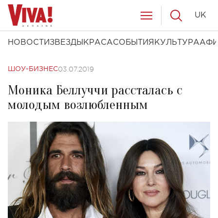
UK
НОВОСТИ
ЗВЕЗДЫ
КРАСА
СОБЫТИЯ
КУЛЬТУРА
АФ
03.07.2019
ШОУ-БИЗНЕС
Моника Беллуччи рассталась с
молодым возлюбленным