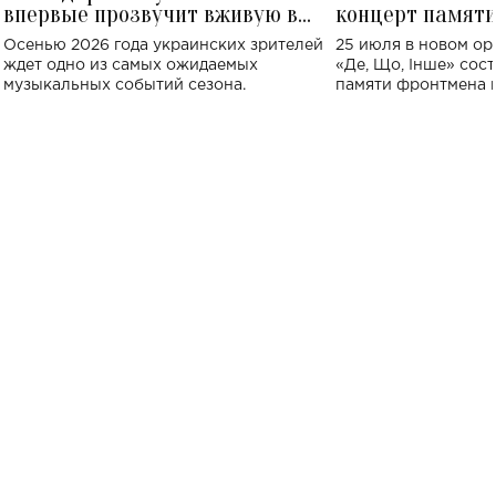
впервые прозвучит вживую в
концерт памят
Украине: где состоится концерт
Клименко: более
Осенью 2026 года украинских зрителей
25 июля в новом op
исполнят песн
ждет одно из самых ожидаемых
«Де, Що, Інше» сос
музыкальных событий сезона.
памяти фронтмена
Михаила Клименко. 
особенный музыкал
посвященный артист
стало символом ис
настоящей любви.