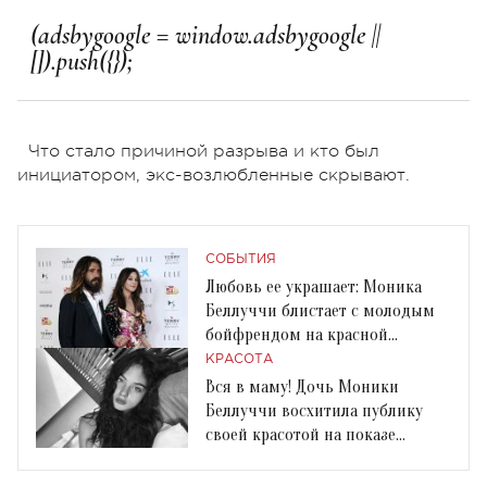
Что стало причиной разрыва и кто был
инициатором, экс-возлюбленные скрывают.
СОБЫТИЯ
Любовь ее украшает: Моника
Беллуччи блистает с молодым
бойфрендом на красной
дорожке
КРАСОТА
Вся в маму! Дочь Моники
Беллуччи восхитила публику
своей красотой на показе
Dolce&Gabbana