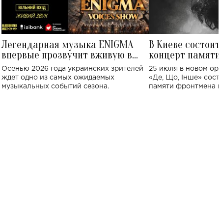
Легендарная музыка ENIGMA
В Киеве состои
впервые прозвучит вживую в
концерт памят
Украине: где состоится концерт
Клименко: более
Осенью 2026 года украинских зрителей
25 июля в новом op
исполнят песн
ждет одно из самых ожидаемых
«Де, Що, Інше» сос
музыкальных событий сезона.
памяти фронтмена
Михаила Клименко. 
особенный музыкал
посвященный артист
стало символом ис
настоящей любви.