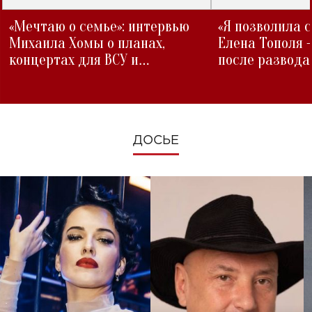
«Мечтаю о семье»: интервью
«Я позволила 
Михаила Хомы о планах,
Елена Тополя 
концертах для ВСУ и
после развода
изменениях во время войны
ДОСЬЕ