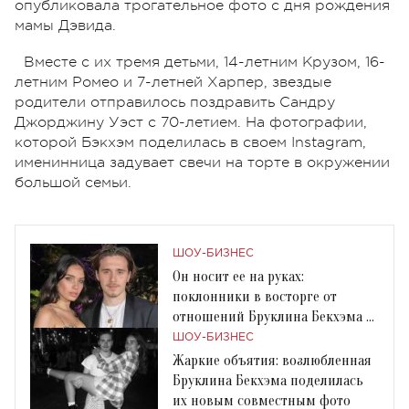
опубликовала трогательное фото с дня рождения
мамы Дэвида.
Вместе с их тремя детьми, 14-летним Крузом, 16-
летним Ромео и 7-летней Харпер, звездые
родители отправилось поздравить Сандру
Джорджину Уэст с 70-летием. На фотографии,
которой Бэкхэм поделилась в своем Instagram,
именинница задувает свечи на торте в окружении
большой семьи.
ШОУ-БИЗНЕС
Он носит ее на руках:
поклонники в восторге от
отношений Бруклина Бекхэма с
новой возлюбленной
ШОУ-БИЗНЕС
Жаркие объятия: возлюбленная
Бруклина Бекхэма поделилась
их новым совместным фото