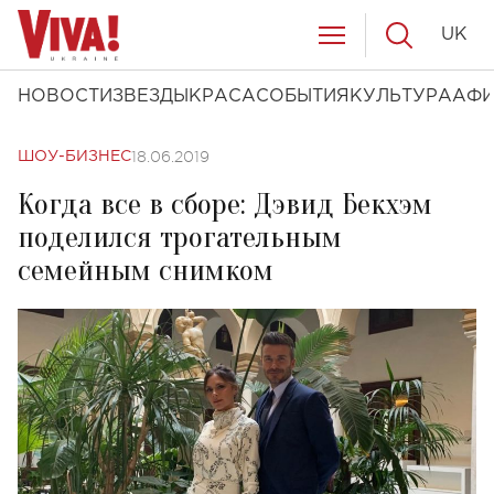
UK
НОВОСТИ
ЗВЕЗДЫ
КРАСА
СОБЫТИЯ
КУЛЬТУРА
АФ
18.06.2019
ШОУ-БИЗНЕС
Когда все в сборе: Дэвид Бекхэм
поделился трогательным
семейным снимком