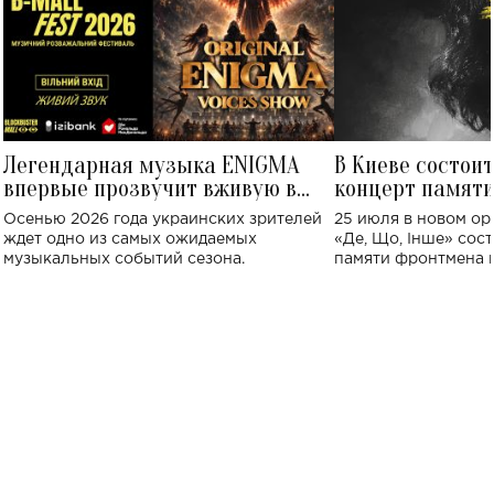
Легендарная музыка ENIGMA
В Киеве состои
впервые прозвучит вживую в
концерт памят
Украине: где состоится концерт
Клименко: более
Осенью 2026 года украинских зрителей
25 июля в новом op
исполнят песн
ждет одно из самых ожидаемых
«Де, Що, Інше» сос
музыкальных событий сезона.
памяти фронтмена
Михаила Клименко. 
особенный музыкал
посвященный артист
стало символом ис
настоящей любви.