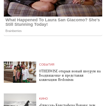
СОБЫТИЯ
OTHERWISE открыл новый шоурум на
Воздвиженке и представил
коллекцию Hedonism
КИНО
«Одиссея» Кристофера Нолана: чем