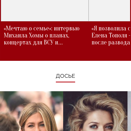
«Мечтаю о семье»: интервью
«Я позволила 
Михаила Хомы о планах,
Елена Тополя 
концертах для ВСУ и
после развода
изменениях во время войны
ДОСЬЕ