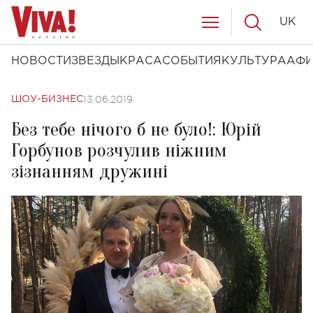
UK
НОВОСТИ
ЗВЕЗДЫ
КРАСА
СОБЫТИЯ
КУЛЬТУРА
АФ
13.06.2019
ШОУ-БИЗНЕС
Без тебе нічого б не було!: Юрій
Горбунов розчулив ніжним
зізнанням дружині