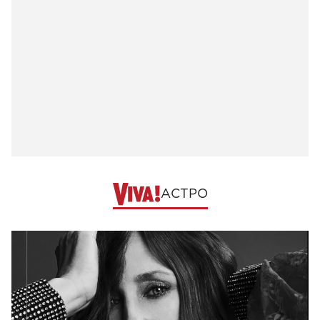
АСТРО