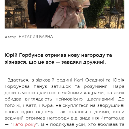
Автор:
НАТАЛИЯ БАРНА
Юрій Горбунов отримав нову нагороду та
зізнався, що це все — завдяки дружині.
Здається, в зірковій родині Каті Осадчої та Юрія
Горбунова панує затишок та розуміння. Пара
досить часто ділиться сімейними кадрами, на яких
обидва виглядають неймовірно щасливими! До
того ж, і Катя, і Юра, не скупляться на зворушливі
слова один одному. Так сталося і днями, коли
ведучий отримав нагороду від видання 4mama.ua
— "
Тато року
". Він подякував усім, хто вболівав та