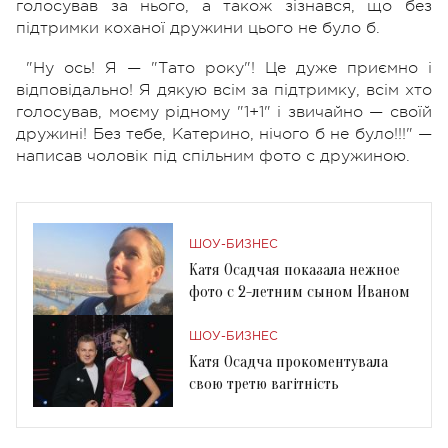
голосував за нього, а також зізнався, що без
підтримки коханої дружини цього не було б.
"Ну ось! Я — "Тато року"! Це дуже приємно і
відповідально! Я дякую всім за підтримку, всім хто
голосував, моєму рідному "1+1" і звичайно — своїй
дружині! Без тебе, Катерино, нічого б не було!!!" —
написав чоловік під спільним фото с дружиною.
ШОУ-БИЗНЕС
Катя Осадчая показала нежное
фото с 2-летним сыном Иваном
ШОУ-БИЗНЕС
Катя Осадча прокоментувала
свою третю вагітність