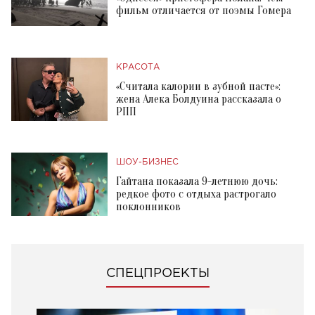
фильм отличается от поэмы Гомера
КРАСОТА
«Считала калории в зубной пасте»:
жена Алека Болдуина рассказала о
РПП
ШОУ-БИЗНЕС
Гайтана показала 9-летнюю дочь:
редкое фото с отдыха растрогало
поклонников
СПЕЦПРОЕКТЫ