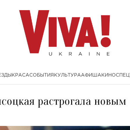
ЕЗДЫ
КРАСА
СОБЫТИЯ
КУЛЬТУРА
АФИША
КИНО
СПЕЦ
ысоцкая растрогала новым