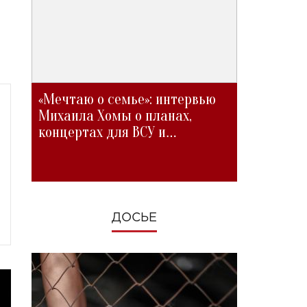
«Мечтаю о семье»: интервью
Михаила Хомы о планах,
концертах для ВСУ и
изменениях во время войны
ДОСЬЕ