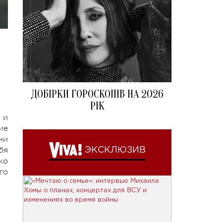
ДОБІРКИ ГОРОСКОПІВ НА 2026
РІК
 и
ие
ни
бя
ЭКСКЛЮЗИВ
ко
го