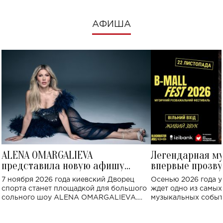
АФИША
ALENA OMARGALIEVA
Легендарная м
представила новую афишу
впервые прозву
большого концерта во Дворце
Украине: где со
7 ноября 2026 года киевский Дворец
Осенью 2026 года у
спорта
спорта станет площадкой для большого
ждет одно из самы
сольного шоу ALENA OMARGALIEVA.
музыкальных событ
Концерт получил символичное название
«Не пьяная — влюбленная».