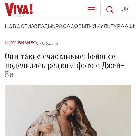
UK
НОВОСТИ
ЗВЕЗДЫ
КРАСА
СОБЫТИЯ
КУЛЬТУРА
АФ
07.06.2019
ШОУ-БИЗНЕС
Они такие счастливые: Бейонсе
поделилась редким фото с Джей-
Зи