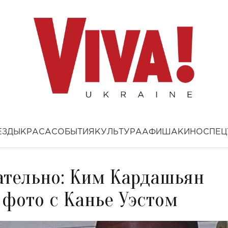
ЕЗДЫ
КРАСА
СОБЫТИЯ
КУЛЬТУРА
АФИША
КИНО
СПЕЦ
гательно: Ким Кардашьян
фото с Канье Уэстом