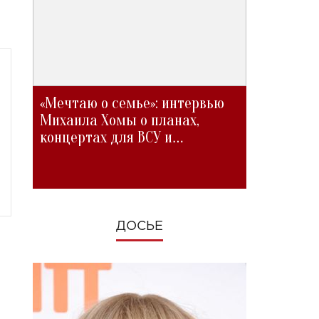
«Мечтаю о семье»: интервью
Михаила Хомы о планах,
концертах для ВСУ и
изменениях во время войны
ДОСЬЕ