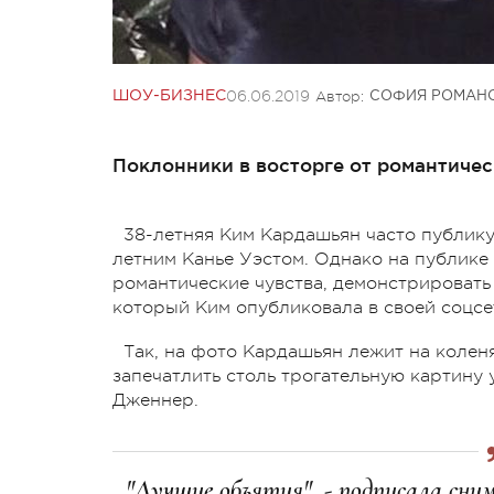
06.06.2019
Автор:
ШОУ-БИЗНЕС
СОФИЯ РОМАН
Поклонники в восторге от романтичес
38-летняя Ким Кардашьян часто публикуе
летним Канье Уэстом. Однако на публике
романтические чувства, демонстрировать
который Ким опубликовала в своей соцсе
Так, на фото Кардашьян лежит на коленя
запечатлить столь трогательную картину 
Дженнер.
"Лучшие объятия", - подписала сни