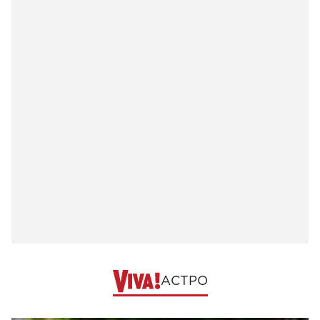
АСТРО