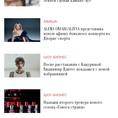
Хейвен сделал каминг-аут
АФИША
ALENA OMARGALIEVA представила
новую афишу большого концерта во
Дворце спорта
ШОУ-БИЗНЕС
После расставания с Кацуриной:
Владимир Дантес показался с новой
избранницей
ШОУ-БИЗНЕС
Назвали второго тренера нового
сезона «Голоса страны»