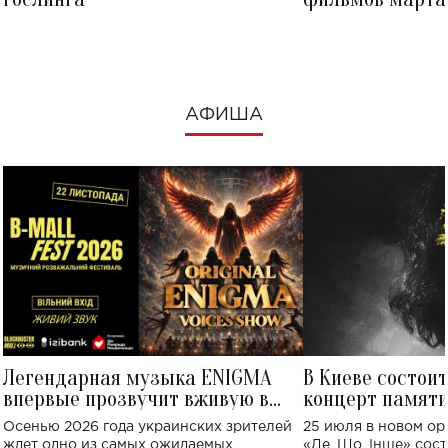
посмотреть в к
АФИША
Легендарная музыка ENIGMA
В Киеве состои
впервые прозвучит вживую в
концерт памят
Украине: где состоится концерт
Клименко: более
Осенью 2026 года украинских зрителей
25 июля в новом op
исполнят песн
ждет одно из самых ожидаемых
«Де, Що, Інше» сос