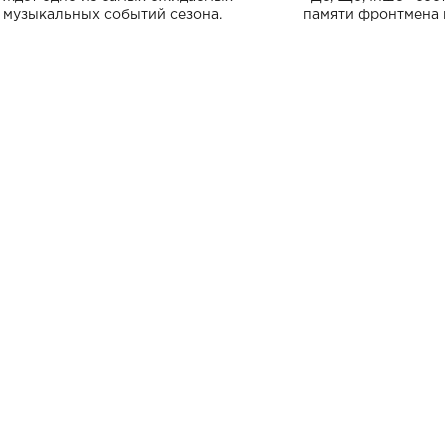
музыкальных событий сезона.
памяти фронтмена
Михаила Клименко. 
особенный музыкал
посвященный артист
стало символом ис
настоящей любви.