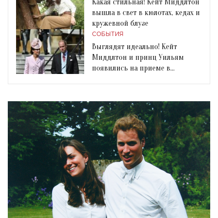
Какая стильная! Кейт Миддлтон
вышла в свет в кюлотах, кедах и
кружевной блузе
СОБЫТИЯ
Выглядят идеально! Кейт
Миддлтон и принц Уильям
появились на приеме в
Букингемском дворце