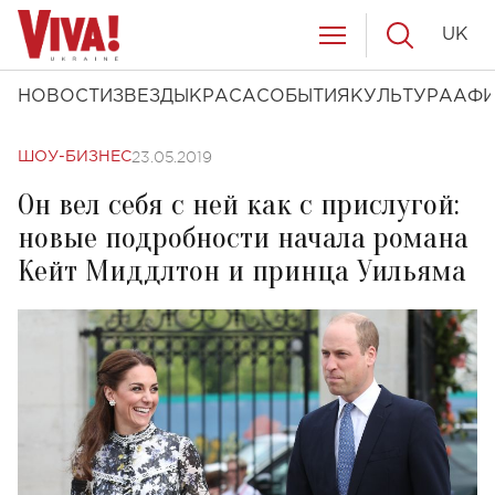
UK
НОВОСТИ
ЗВЕЗДЫ
КРАСА
СОБЫТИЯ
КУЛЬТУРА
АФ
23.05.2019
ШОУ-БИЗНЕС
Он вел себя с ней как с прислугой:
новые подробности начала романа
Кейт Миддлтон и принца Уильяма