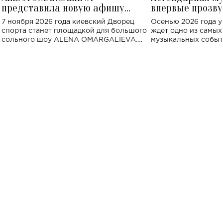
представила новую афишу
впервые прозву
большого концерта во Дворце
Украине: где со
7 ноября 2026 года киевский Дворец
Осенью 2026 года у
спорта
спорта станет площадкой для большого
ждет одно из самы
сольного шоу ALENA OMARGALIEVA.
музыкальных событ
Концерт получил символичное название
«Не пьяная — влюбленная».