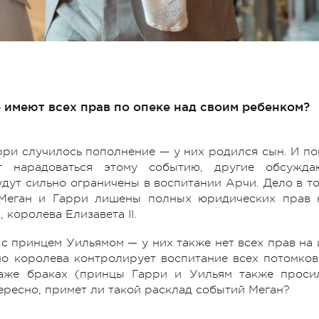
 имеют всех прав по опеке над своим ребенком?
рри случилось пополнение — у них родился сын. И по
т нарадоваться этому событию, другие обсужда
ут сильно ограничены в воспитании Арчи. Дело в то
, Меган и Гарри лишены полных юридических прав 
, королева Елизавета II.
 с принцем Уильямом — у них также нет всех прав на 
нно королева контролирует воспитание всех потомков
аже браках (принцы Гарри и Уильям также проси
ересно, примет ли такой расклад событий Меган?