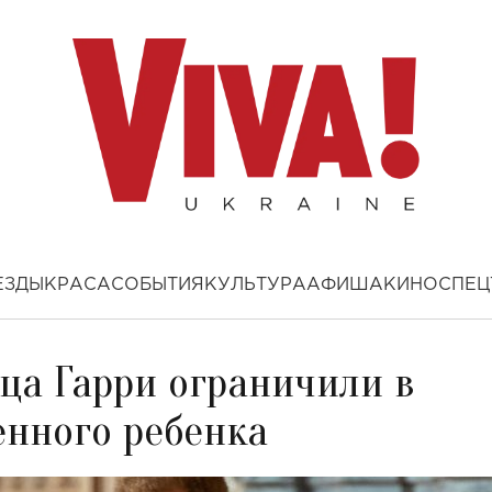
ЕЗДЫ
КРАСА
СОБЫТИЯ
КУЛЬТУРА
АФИША
КИНО
СПЕЦ
ца Гарри ограничили в
енного ребенка