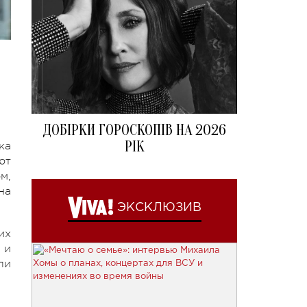
ДОБІРКИ ГОРОСКОПІВ НА 2026
РІК
ка
ют
м,
на
ЭКСКЛЮЗИВ
их
 и
ли