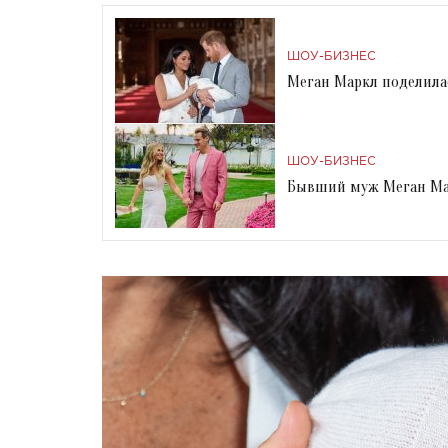
ШОУ-БИЗНЕС
Меган Маркл поделил
ШОУ-БИЗНЕС
Бывший муж Меган Ма