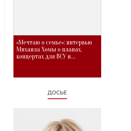
«Мечтаю о семье»: интервью
Михаила Хомы о планах,
концертах для ВСУ и
изменениях во время войны
ДОСЬЕ