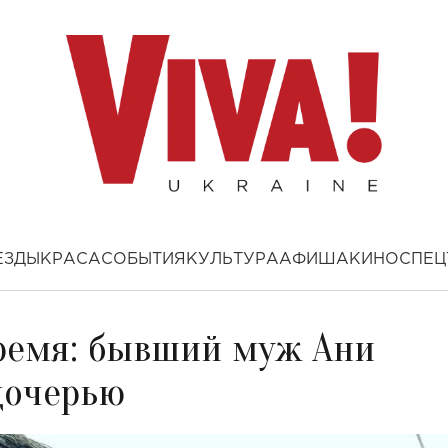
ЕЗДЫ
КРАСА
СОБЫТИЯ
КУЛЬТУРА
АФИША
КИНО
СПЕЦ
время: бывший муж Ани
дочерью