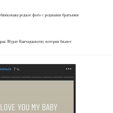
убликовала редкое фото с родными братьями
орак: Мурат Налчаджиоглу потерял бизнес