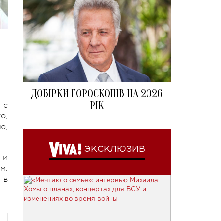
ДОБІРКИ ГОРОСКОПІВ НА 2026
РІК
 с
о,
ю,
ЭКСКЛЮЗИВ
 и
м.
 в