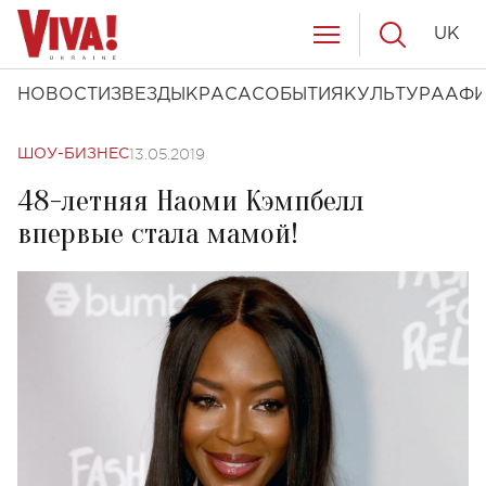
UK
НОВОСТИ
ЗВЕЗДЫ
КРАСА
СОБЫТИЯ
КУЛЬТУРА
АФ
13.05.2019
ШОУ-БИЗНЕС
48-летняя Наоми Кэмпбелл
впервые стала мамой!