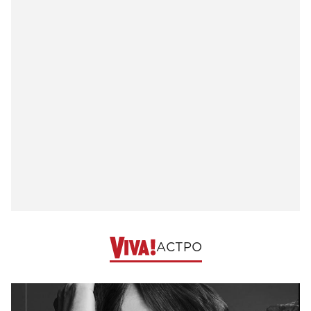
АСТРО