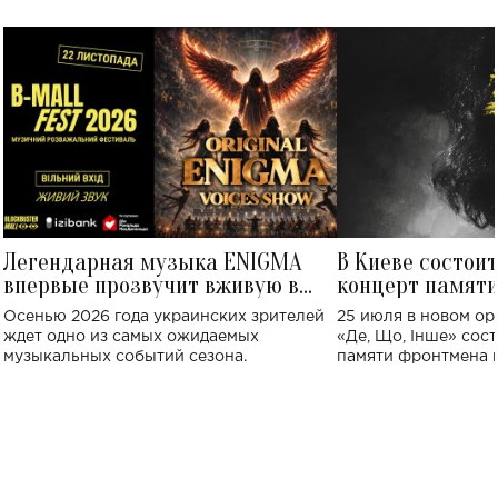
Легендарная музыка ENIGMA
В Киеве состои
впервые прозвучит вживую в
концерт памят
Украине: где состоится концерт
Клименко: более
Осенью 2026 года украинских зрителей
25 июля в новом op
исполнят песн
ждет одно из самых ожидаемых
«Де, Що, Інше» сос
музыкальных событий сезона.
памяти фронтмена
Михаила Клименко. 
особенный музыкал
посвященный артист
стало символом ис
настоящей любви.