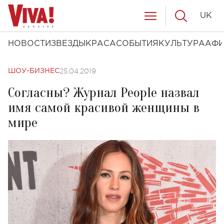
UK
НОВОСТИ
ЗВЕЗДЫ
КРАСА
СОБЫТИЯ
КУЛЬТУРА
АФ
25.04.2019
ШОУ-БИЗНЕС
Согласны? Журнал People назвал
имя самой красивой женщины в
мире