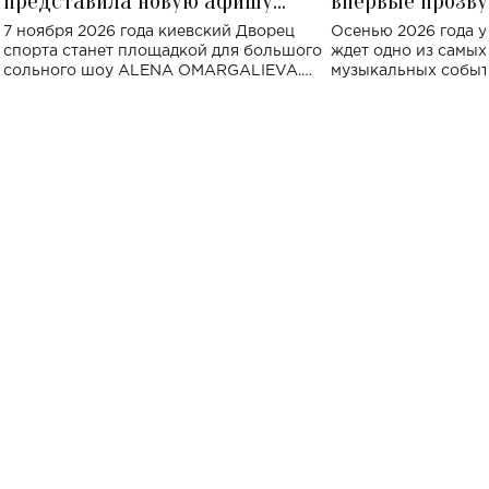
представила новую афишу
впервые прозву
большого концерта во Дворце
Украине: где со
7 ноября 2026 года киевский Дворец
Осенью 2026 года у
спорта
спорта станет площадкой для большого
ждет одно из самы
сольного шоу ALENA OMARGALIEVA.
музыкальных событ
Концерт получил символичное название
«Не пьяная — влюбленная».