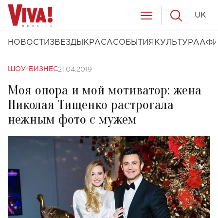
UK
НОВОСТИ
ЗВЕЗДЫ
КРАСА
СОБЫТИЯ
КУЛЬТУРА
АФ
21.04.2019
ШОУ-БИЗНЕС
Моя опора и мой мотиватор: жена
Николая Тищенко растрогала
нежным фото с мужем