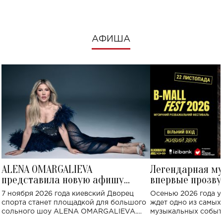
АФИША
ALENA OMARGALIEVA
Легендарная м
представила новую афишу
впервые прозву
большого концерта во Дворце
Украине: где со
7 ноября 2026 года киевский Дворец
Осенью 2026 года у
спорта
спорта станет площадкой для большого
ждет одно из самы
сольного шоу ALENA OMARGALIEVA.
музыкальных событ
Концерт получил символичное название