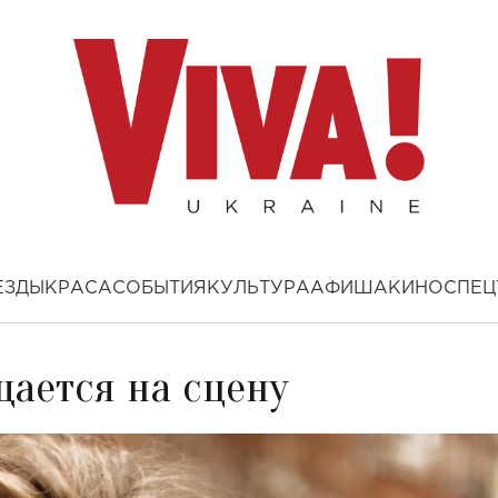
ЕЗДЫ
КРАСА
СОБЫТИЯ
КУЛЬТУРА
АФИША
КИНО
СПЕЦ
щается на сцену