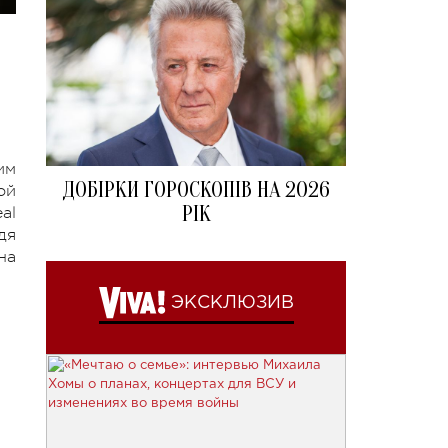
им
ДОБІРКИ ГОРОСКОПІВ НА 2026
ой
РІК
al
дя
на
ЭКСКЛЮЗИВ