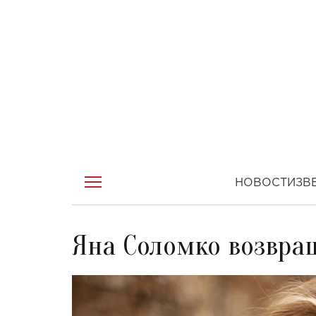
НОВОСТИ
ЗВ
Яна Соломко возвра