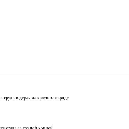
ла грудь в дерзком красном наряде
нсе стала ее точной копией