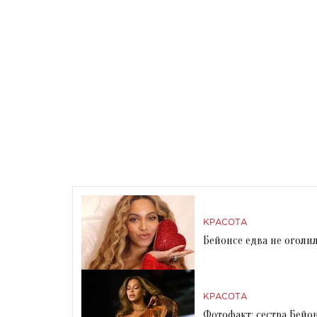
КРАСОТА
Бейонсе едва не оголи
КРАСОТА
Фотофакт: сестра Бейо