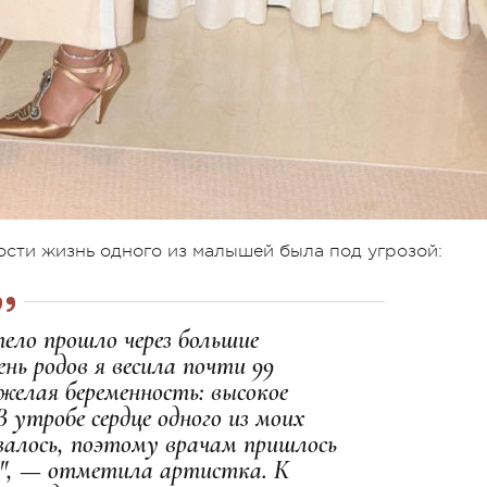
ности жизнь одного из малышей была под угрозой:
тело прошло через большие
ень родов я весила почти 99
желая беременность: высокое
В утробе сердце одного из моих
валось, поэтому врачам пришлось
ие", — отметила артистка. К