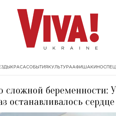
ЕЗДЫ
КРАСА
СОБЫТИЯ
КУЛЬТУРА
АФИША
КИНО
СПЕЦ
о сложной беременности: У
аз останавливалось сердце