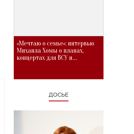
«Мечтаю о семье»: интервью
Михаила Хомы о планах,
концертах для ВСУ и
изменениях во время войны
ДОСЬЕ