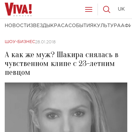
UK
НОВОСТИ
ЗВЕЗДЫ
КРАСА
СОБЫТИЯ
КУЛЬТУРА
АФ
28.01.2018
ШОУ-БИЗНЕС
А как же муж? Шакира снялась в
чувственном клипе с 23-летним
певцом