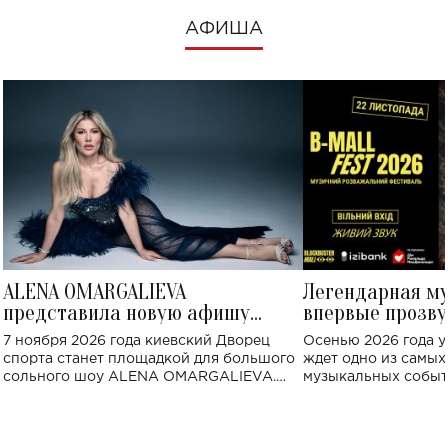
АФИША
ALENA OMARGALIEVA
Легендарная м
представила новую афишу
впервые прозву
большого концерта во Дворце
Украине: где со
7 ноября 2026 года киевский Дворец
Осенью 2026 года у
спорта
спорта станет площадкой для большого
ждет одно из самы
сольного шоу ALENA OMARGALIEVA.
музыкальных событ
Концерт получил символичное название
«Не пьяная — влюбленная».