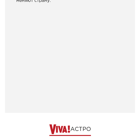
меняют страну.
АСТРО