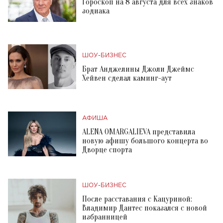
Гороскоп на 8 августа для всех знаков
зодиака
ШОУ-БИЗНЕС
Брат Анджелины Джоли Джеймс
Хейвен сделал каминг-аут
АФИША
ALENA OMARGALIEVA представила
новую афишу большого концерта во
Дворце спорта
ШОУ-БИЗНЕС
После расставания с Кацуриной:
Владимир Дантес показался с новой
избранницей