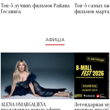
Топ-5 лучших фильмов Райана
Топ-5 самых о
Гослинга
фильмов марта 
посмотреть в к
АФИША
ALENA OMARGALIEVA
Легендарная м
представила новую афишу
впервые прозву