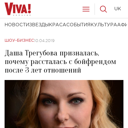
UK
НОВОСТИ
ЗВЕЗДЫ
КРАСА
СОБЫТИЯ
КУЛЬТУРА
АФ
10.04.2019
ШОУ-БИЗНЕС
Даша Трегубова призналась,
почему рассталась с бойфрендом
после 3 лет отношений