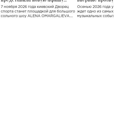
большого концерта во Дворце
Украине: где со
7 ноября 2026 года киевский Дворец
Осенью 2026 года у
спорта
спорта станет площадкой для большого
ждет одно из самы
сольного шоу ALENA OMARGALIEVA.
музыкальных событ
Концерт получил символичное название
«Не пьяная — влюбленная».